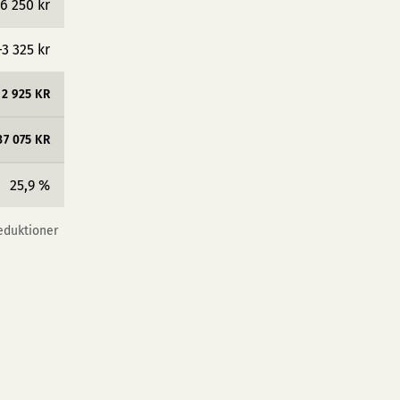
6 250 kr
−3 325 kr
12 925 KR
37 075 KR
25,9 %
reduktioner