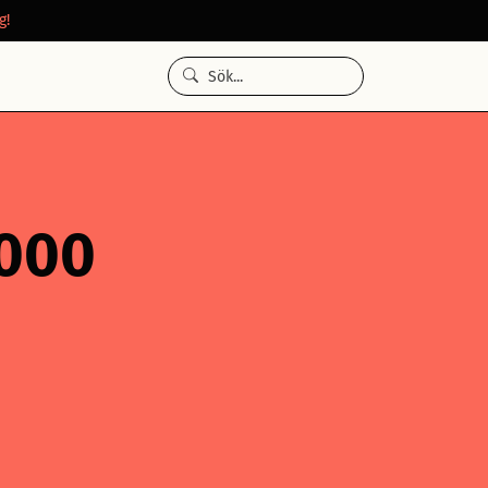
g!
 000