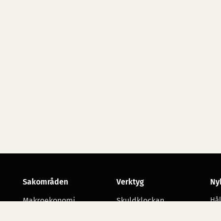
Sakområden
Verktyg
Ny
Makroekonomi
Skuldklockan
Hål
utv
Skatt
Opinionsmätningar