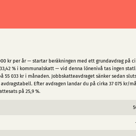
000 kr per år — startar beräkningen med ett grundavdrag på ci
3,42 % i kommunalskatt — vid denna lönenivå tas ingen statl
på 55 033 kr i månaden. Jobbskatteavdraget sänker sedan slut
avdragstabell. Efter avdragen landar du på cirka 37 075 kr/m
attesats på 25,9 %.
5