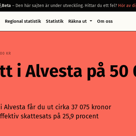
Beta
– Den här sajten är under utveckling. Hittar du ett fel?
Hör av di
Regional statistik
Statistik
Räkna ut
Om oss
000 KR
tt i Alvesta på 50
 Alvesta får du ut cirka 37 075 kronor
ffektiv skattesats på 25,9 procent