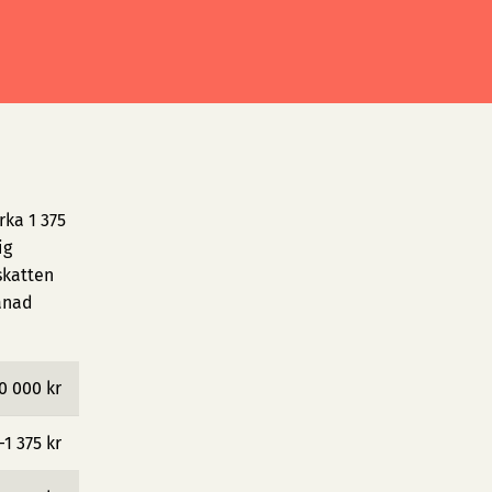
rka 1 375
ig
skatten
ånad
0 000 kr
−1 375 kr