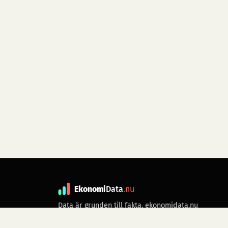
Ekonomi
Data
.nu
Data är grunden till fakta. ekonomidata.nu
drivs av folkrörelsen
Skiftet
. Hör av dig till