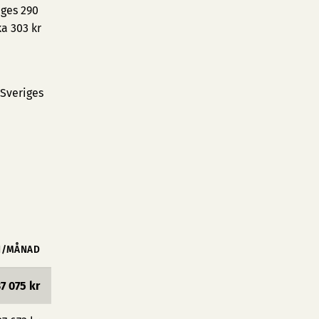
iges 290
a 303 kr
 Sveriges
N/MÅNAD
7 075 kr