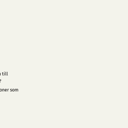
till
?
ioner som