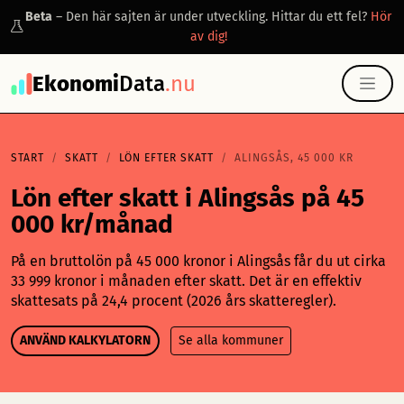
Beta
– Den här sajten är under utveckling. Hittar du ett fel?
Hör
av dig!
Ekonomi
Data
.nu
START
SKATT
LÖN EFTER SKATT
ALINGSÅS, 45 000 KR
Lön efter skatt i Alingsås på 45
000 kr/månad
På en bruttolön på 45 000 kronor i Alingsås får du ut cirka
33 999 kronor i månaden efter skatt. Det är en effektiv
skattesats på 24,4 procent (2026 års skatteregler).
ANVÄND KALKYLATORN
Se alla kommuner