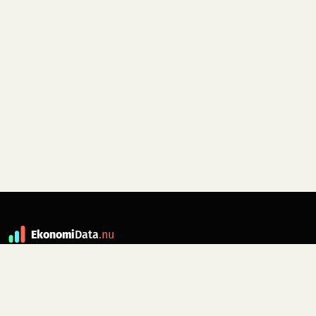
Ekonomi
Data
.nu
Data är grunden till fakta. ekonomidata.nu
drivs av folkrörelsen
Skiftet
. Hör av dig till
kontakt@ekonomidata.nu
om du har
förbättringsförslag.