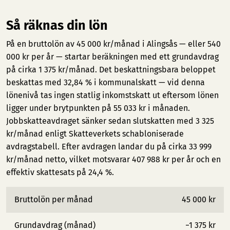
Så räknas din lön
På en bruttolön av 45 000 kr/månad i Alingsås — eller 540
000 kr per år — startar beräkningen med ett grundavdrag
på cirka 1 375 kr/månad. Det beskattningsbara beloppet
beskattas med 32,84 % i kommunalskatt — vid denna
lönenivå tas ingen statlig inkomstskatt ut eftersom lönen
ligger under brytpunkten på 55 033 kr i månaden.
Jobbskatteavdraget sänker sedan slutskatten med 3 325
kr/månad enligt Skatteverkets schabloniserade
avdragstabell. Efter avdragen landar du på cirka 33 999
kr/månad netto, vilket motsvarar 407 988 kr per år och en
effektiv skattesats på 24,4 %.
Bruttolön per månad
45 000 kr
Grundavdrag (månad)
−1 375 kr