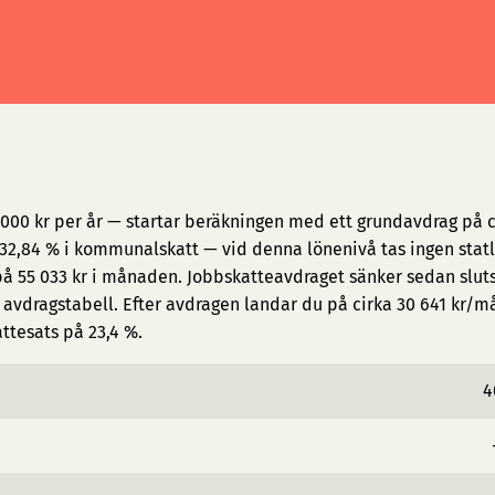
 000 kr per år — startar beräkningen med ett grundavdrag på c
2,84 % i kommunalskatt — vid denna lönenivå tas ingen statl
på 55 033 kr i månaden. Jobbskatteavdraget sänker sedan slut
avdragstabell. Efter avdragen landar du på cirka 30 641 kr/
attesats på 23,4 %.
4