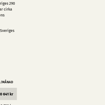
riges 290
r cirka
ens
 Sveriges
N/MÅNAD
0 641 kr