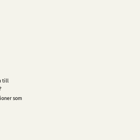
till
?
tioner som