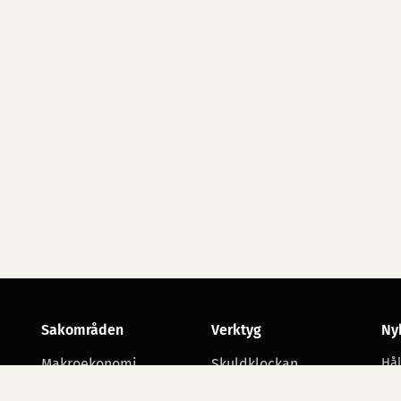
Sakområden
Verktyg
Ny
Makroekonomi
Skuldklockan
Hål
utv
Skatt
Opinionsmätningar