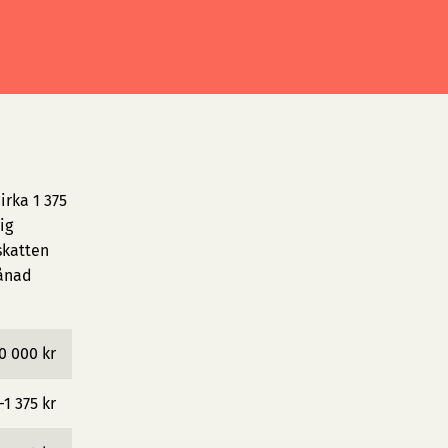
irka 1 375
ig
skatten
månad
0 000 kr
−1 375 kr