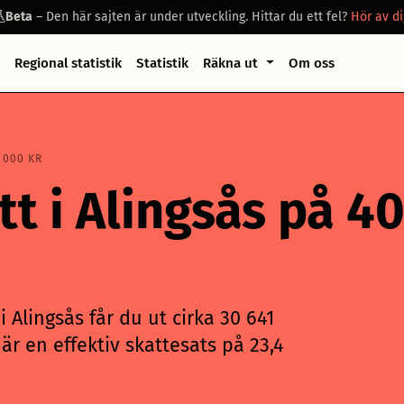
Beta
– Den här sajten är under utveckling. Hittar du ett fel?
Hör av di
Regional statistik
Statistik
Räkna ut
Om oss
 000 KR
tt i Alingsås på 4
 Alingsås får du ut cirka 30 641
är en effektiv skattesats på 23,4