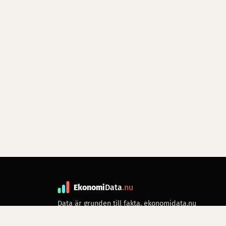
Ekonomi
Data
.nu
Data är grunden till fakta. ekonomidata.nu
drivs av folkrörelsen
Skiftet
. Hör av dig till