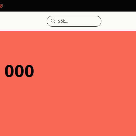
g!
0 000