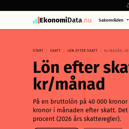
Ekonomi
Data
.nu
Sakområden
START
SKATT
LÖN EFTER SKATT
ALINGSÅS, 40
Lön efter ska
kr/månad
På en bruttolön på 40 000 kronor i
kronor i månaden efter skatt. Det 
procent (2026 års skatteregler).