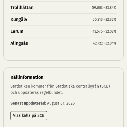
Trollhättan
59,003 • 33.84%
Kungälv
50,313 • 32.92%
Lerum
43,570 • 32.03%
Alingsås
42,722 • 32.84%
Källinformation
Statistiken kommer från Statistiska centralbyrån (SCB)
och uppdateras regelbundet.
Senast uppdaterad:
August 01, 2026
Visa källa på SCB