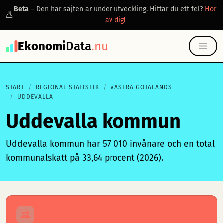
Beta
– Den här sajten är under utveckling. Hittar du ett fel?
Hör
av dig!
Ekonomi
Data
.nu
START
REGIONAL STATISTIK
VÄSTRA GÖTALANDS
UDDEVALLA
Uddevalla kommun
Uddevalla kommun har 57 010 invånare och en total
kommunalskatt på 33,64 procent (2026).