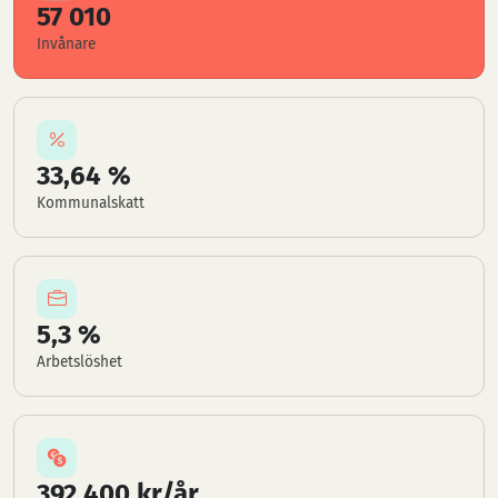
57 010
Invånare
33,64 %
Kommunalskatt
5,3 %
Arbetslöshet
392 400 kr/år