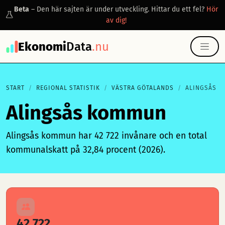
Beta
– Den här sajten är under utveckling. Hittar du ett fel?
Hör
av dig!
Ekonomi
Data
.nu
START
REGIONAL STATISTIK
VÄSTRA GÖTALANDS
ALINGSÅS
Alingsås kommun
Alingsås kommun har 42 722 invånare och en total
kommunalskatt på 32,84 procent (2026).
42 722