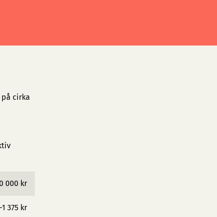
 på cirka
ktiv
0 000 kr
−1 375 kr