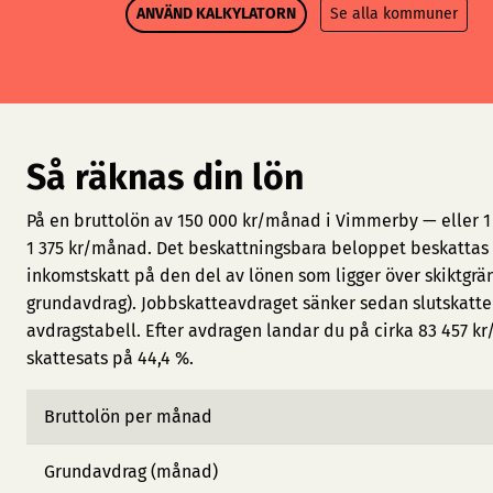
ANVÄND KALKYLATORN
Se alla kommuner
Så räknas din lön
På en bruttolön av 150 000 kr/månad i Vimmerby — eller 1
1 375 kr/månad. Det beskattningsbara beloppet beskattas 
inkomstskatt på den del av lönen som ligger över skiktgrän
grundavdrag). Jobbskatteavdraget sänker sedan slutskatt
avdragstabell. Efter avdragen landar du på cirka 83 457 kr
skattesats på 44,4 %.
Bruttolön per månad
Grundavdrag (månad)