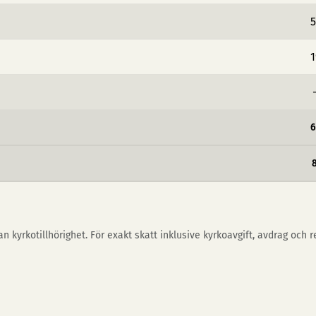
5
1
6
n kyrkotillhörighet. För exakt skatt inklusive kyrkoavgift, avdrag och 