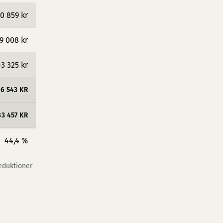
0 859 kr
9 008 kr
−3 325 kr
6 543 KR
83 457 KR
44,4 %
reduktioner