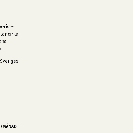
veriges
lar cirka
ens
n.
 Sveriges
N/MÅNAD