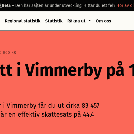
Beta
– Den här sajten är under utveckling. Hittar du ett fel?
Hör av di
Regional statistik
Statistik
Räkna ut
Om oss
0 000 KR
att i Vimmerby på
 i Vimmerby får du ut cirka 83 457
är en effektiv skattesats på 44,4