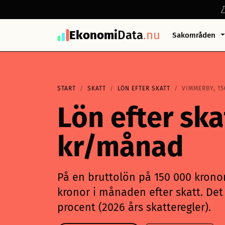
Ekonomi
Data
.nu
Sakområden
START
SKATT
LÖN EFTER SKATT
VIMMERBY, 15
Lön efter sk
kr/månad
På en bruttolön på 150 000 kronor
kronor i månaden efter skatt. Det 
procent (2026 års skatteregler).