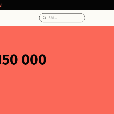
g!
 150 000