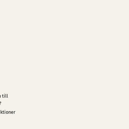
till
?
uktioner