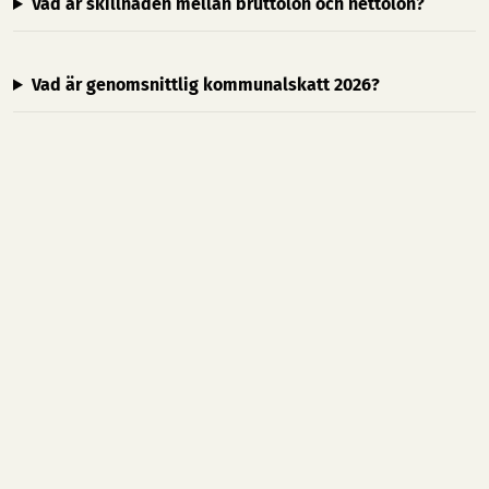
Vad är skillnaden mellan bruttolön och nettolön?
Vad är genomsnittlig kommunalskatt 2026?