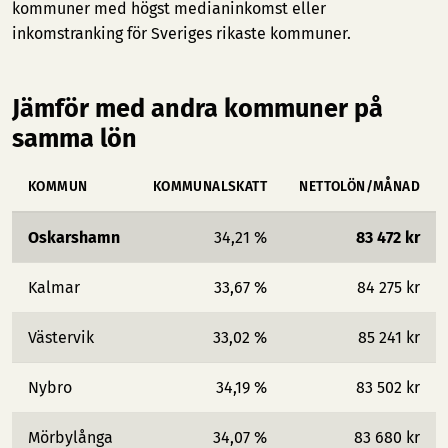
kommuner med högst medianinkomst
eller
inkomstranking för Sveriges rikaste kommuner
.
Jämför med andra kommuner på
samma lön
KOMMUN
KOMMUNALSKATT
NETTOLÖN/MÅNAD
Oskarshamn
34,21 %
83 472 kr
Kalmar
33,67 %
84 275 kr
Västervik
33,02 %
85 241 kr
Nybro
34,19 %
83 502 kr
Mörbylånga
34,07 %
83 680 kr