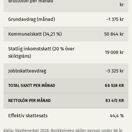
Bruttolön per månad
kr
Grundavdrag (månad)
−1 375 kr
Kommunalskatt (34,21 %)
50 844 kr
Statlig inkomstskatt (20 % över
19 008 kr
skiktgräns)
Jobbskatteavdrag
−3 325 kr
TOTAL SKATT PER MÅNAD
66 528 KR
NETTOLÖN PER MÅNAD
83 472 KR
Effektiv skattesats
44,4 %
Källa: Skatteverket 2026. Beräkningen gäller person under 66 år