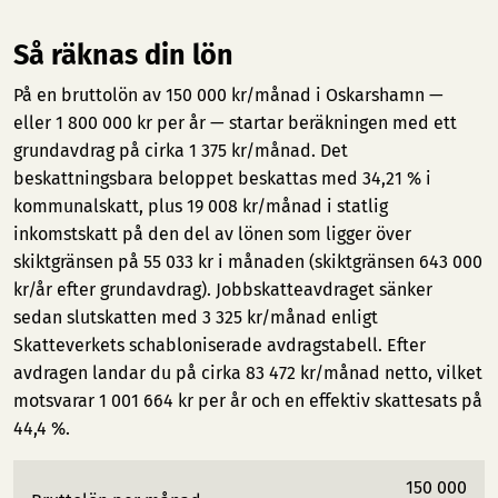
Så räknas din lön
På en bruttolön av 150 000 kr/månad i Oskarshamn —
eller 1 800 000 kr per år — startar beräkningen med ett
grundavdrag på cirka 1 375 kr/månad. Det
beskattningsbara beloppet beskattas med 34,21 % i
kommunalskatt, plus 19 008 kr/månad i statlig
inkomstskatt på den del av lönen som ligger över
skiktgränsen på 55 033 kr i månaden (skiktgränsen 643 000
kr/år efter grundavdrag). Jobbskatteavdraget sänker
sedan slutskatten med 3 325 kr/månad enligt
Skatteverkets schabloniserade avdragstabell. Efter
avdragen landar du på cirka 83 472 kr/månad netto, vilket
motsvarar 1 001 664 kr per år och en effektiv skattesats på
44,4 %.
150 000