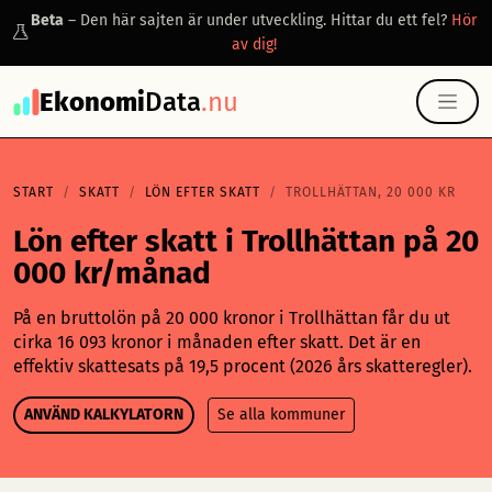
Beta
– Den här sajten är under utveckling. Hittar du ett fel?
Hör
av dig!
Ekonomi
Data
.nu
START
SKATT
LÖN EFTER SKATT
TROLLHÄTTAN, 20 000 KR
Lön efter skatt i Trollhättan på 20
000 kr/månad
På en bruttolön på 20 000 kronor i Trollhättan får du ut
cirka 16 093 kronor i månaden efter skatt. Det är en
effektiv skattesats på 19,5 procent (2026 års skatteregler).
ANVÄND KALKYLATORN
Se alla kommuner