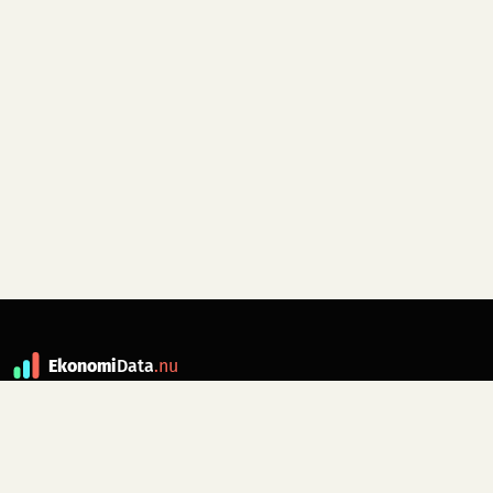
Ekonomi
Data
.nu
Data är grunden till fakta. ekonomidata.nu
drivs av folkrörelsen
Skiftet
. Hör av dig till
kontakt@ekonomidata.nu
om du har
förbättringsförslag.