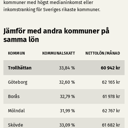
kommuner med högst medianinkomst
eller
inkomstranking för Sveriges rikaste kommuner
.
Jämför med andra kommuner på
samma lön
KOMMUN
KOMMUNALSKATT
NETTOLÖN/MÅNAD
Trollhättan
33,84 %
60 942 kr
Göteborg
32,60 %
62 165 kr
Borås
32,79 %
61 978 kr
Mölndal
31,99 %
62 767 kr
Skövde
33,09 %
61 682 kr