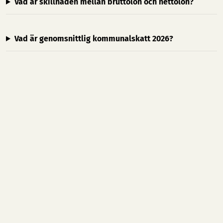
Vad är skillnaden mellan bruttolön och nettolön?
Vad är genomsnittlig kommunalskatt 2026?