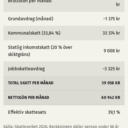
Bruttolön per månad
kr
Grundavdrag (månad)
−1 375 kr
Kommunalskatt (33,84 %)
33 374 kr
Statlig inkomstskatt (20 % över
9 008 kr
skiktgräns)
Jobbskatteavdrag
−3 325 kr
TOTAL SKATT PER MÅNAD
39 058 KR
NETTOLÖN PER MÅNAD
60 942 KR
Effektiv skattesats
39,1 %
Källa: Skatteverket 2026. Beräkningen gäller person under 66 år