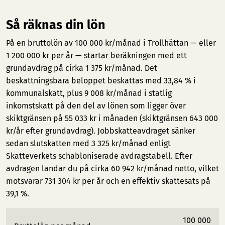
Så räknas din lön
På en bruttolön av 100 000 kr/månad i Trollhättan — eller
1 200 000 kr per år — startar beräkningen med ett
grundavdrag på cirka 1 375 kr/månad. Det
beskattningsbara beloppet beskattas med 33,84 % i
kommunalskatt, plus 9 008 kr/månad i statlig
inkomstskatt på den del av lönen som ligger över
skiktgränsen på 55 033 kr i månaden (skiktgränsen 643 000
kr/år efter grundavdrag). Jobbskatteavdraget sänker
sedan slutskatten med 3 325 kr/månad enligt
Skatteverkets schabloniserade avdragstabell. Efter
avdragen landar du på cirka 60 942 kr/månad netto, vilket
motsvarar 731 304 kr per år och en effektiv skattesats på
39,1 %.
100 000