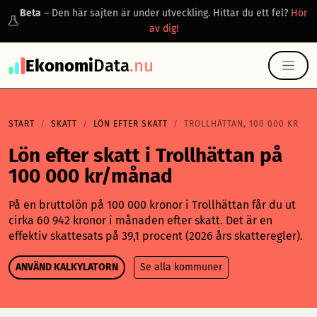
Beta
– Den här sajten är under utveckling. Hittar du ett fel?
Hör
av dig!
Ekonomi
Data
.nu
START
SKATT
LÖN EFTER SKATT
TROLLHÄTTAN, 100 000 KR
Lön efter skatt i Trollhättan på
100 000 kr/månad
På en bruttolön på 100 000 kronor i Trollhättan får du ut
cirka 60 942 kronor i månaden efter skatt. Det är en
effektiv skattesats på 39,1 procent (2026 års skatteregler).
ANVÄND KALKYLATORN
Se alla kommuner