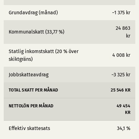
Grundavdrag (månad)
−1 375 kr
24 863
Kommunalskatt (33,77 %)
kr
Statlig inkomstskatt (20 % över
4 008 kr
skiktgräns)
Jobbskatteavdrag
−3 325 kr
TOTAL SKATT PER MÅNAD
25 546 KR
NETTOLÖN PER MÅNAD
49 454
KR
Effektiv skattesats
34,1 %