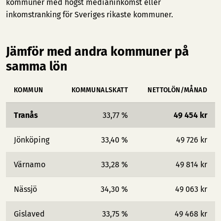
kommuner med högst medianinkomst
eller
inkomstranking för Sveriges rikaste kommuner
.
Jämför med andra kommuner på
samma lön
KOMMUN
KOMMUNALSKATT
NETTOLÖN/MÅNAD
Tranås
33,77 %
49 454 kr
Jönköping
33,40 %
49 726 kr
Värnamo
33,28 %
49 814 kr
Nässjö
34,30 %
49 063 kr
Gislaved
33,75 %
49 468 kr