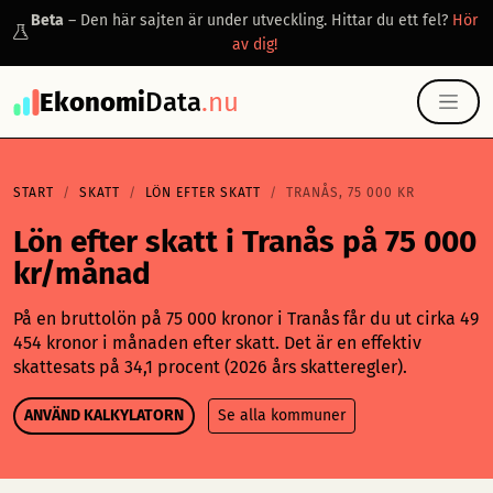
Beta
– Den här sajten är under utveckling. Hittar du ett fel?
Hör
av dig!
Ekonomi
Data
.nu
START
SKATT
LÖN EFTER SKATT
TRANÅS, 75 000 KR
Lön efter skatt i Tranås på 75 000
kr/månad
På en bruttolön på 75 000 kronor i Tranås får du ut cirka 49
454 kronor i månaden efter skatt. Det är en effektiv
skattesats på 34,1 procent (2026 års skatteregler).
ANVÄND KALKYLATORN
Se alla kommuner