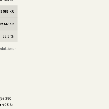
5 583 KR
19 417 KR
22,3 %
reduktioner
ges 290
a 408 kr