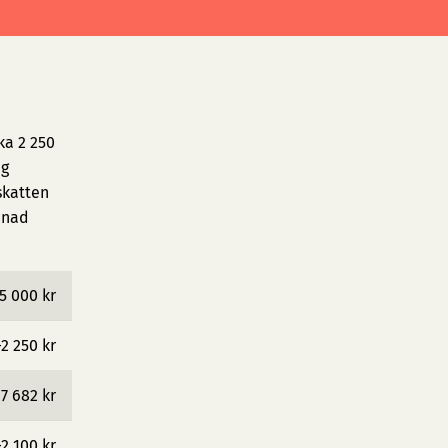
ka 2 250
ig
skatten
ånad
5 000 kr
−2 250 kr
7 682 kr
−2 100 kr