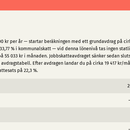
00 kr per år — startar beräkningen med ett grundavdrag på cir
3,77 % i kommunalskatt — vid denna lönenivå tas ingen statl
på 55 033 kr i månaden. Jobbskatteavdraget sänker sedan slut
avdragstabell. Efter avdragen landar du på cirka 19 417 kr/m
attesats på 22,3 %.
2