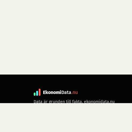
Ekonomi
Data
.nu
Data är grunden till fakta. ekonomidata.nu
drivs av folkrörelsen
Skiftet
. Hör av dig till
kontakt@ekonomidata.nu
om du har
förbättringsförslag.