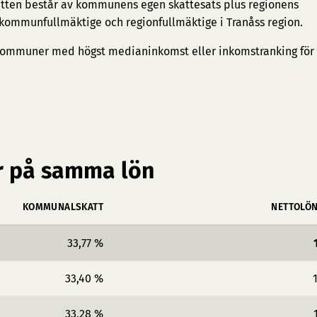
tten består av kommunens egen skattesats plus regionens
 kommunfullmäktige och regionfullmäktige i Tranåss region.
ommuner med högst medianinkomst
eller
inkomstranking för
 på samma lön
KOMMUNALSKATT
NETTOLÖ
33,77 %
33,40 %
33,28 %