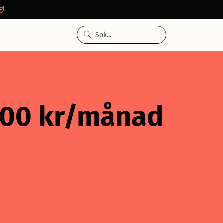
g!
 000 kr/månad