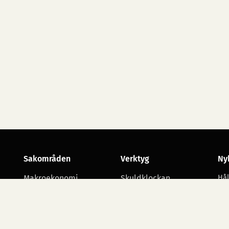
Sakområden
Verktyg
Ny
Makroekonomi
Skuldklockan
Hål
utv
Skatt
Opinionsmätningar
Arbetsmarknad
Statsbudgetens
utgiftsområden
Företagande