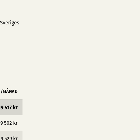
 Sveriges
N/MÅNAD
19 417 kr
19 502 kr
19 529 kr