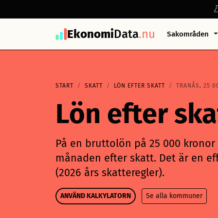
Ekonomi
Data
.nu
Sakområden
START
SKATT
LÖN EFTER SKATT
TRANÅS, 25 0
Lön efter sk
På en bruttolön på 25 000 kronor i
månaden efter skatt. Det är en eff
(2026 års skatteregler).
ANVÄND KALKYLATORN
Se alla kommuner