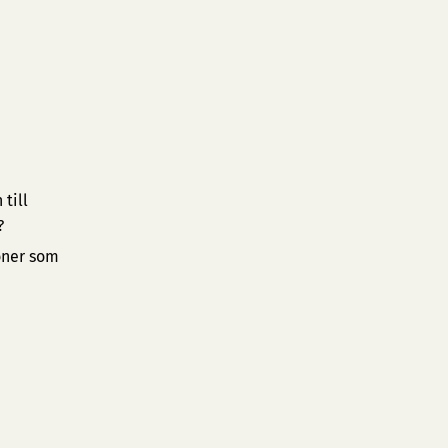
till
?
oner som