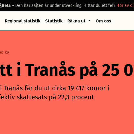
Beta
– Den här sajten är under utveckling. Hittar du ett fel?
Hör av di
Regional statistik
Statistik
Räkna ut
Om oss
00 KR
att i Tranås på 25
 Tranås får du ut cirka 19 417 kronor i
ektiv skattesats på 22,3 procent