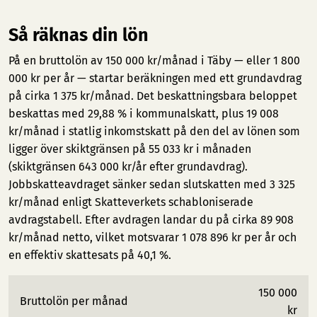
Så räknas din lön
På en bruttolön av 150 000 kr/månad i Täby — eller 1 800
000 kr per år — startar beräkningen med ett grundavdrag
på cirka 1 375 kr/månad. Det beskattningsbara beloppet
beskattas med 29,88 % i kommunalskatt, plus 19 008
kr/månad i statlig inkomstskatt på den del av lönen som
ligger över skiktgränsen på 55 033 kr i månaden
(skiktgränsen 643 000 kr/år efter grundavdrag).
Jobbskatteavdraget sänker sedan slutskatten med 3 325
kr/månad enligt Skatteverkets schabloniserade
avdragstabell. Efter avdragen landar du på cirka 89 908
kr/månad netto, vilket motsvarar 1 078 896 kr per år och
en effektiv skattesats på 40,1 %.
150 000
Bruttolön per månad
kr