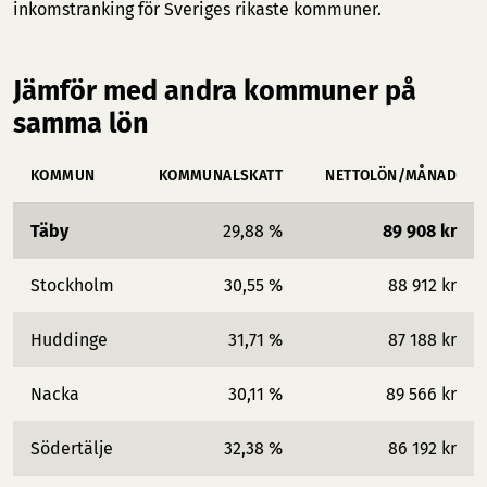
inkomstranking för Sveriges rikaste kommuner
.
Jämför med andra kommuner på
samma lön
KOMMUN
KOMMUNALSKATT
NETTOLÖN/MÅNAD
Täby
29,88 %
89 908 kr
Stockholm
30,55 %
88 912 kr
Huddinge
31,71 %
87 188 kr
Nacka
30,11 %
89 566 kr
Södertälje
32,38 %
86 192 kr