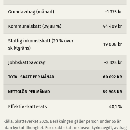
Grundavdrag (månad)
−1 375 kr
Kommunalskatt (29,88 %)
44 409 kr
Statlig inkomstskatt (20 % över
19 008 kr
skiktgräns)
Jobbskatteavdrag
−3 325 kr
TOTAL SKATT PER MÅNAD
60 092 KR
NETTOLÖN PER MÅNAD
89 908 KR
Effektiv skattesats
40,1 %
Källa: Skatteverket 2026. Beräkningen gäller person under 66 år
utan kyrkotillhörighet. För exakt skatt inklusive kyrkoavgift, avdrag