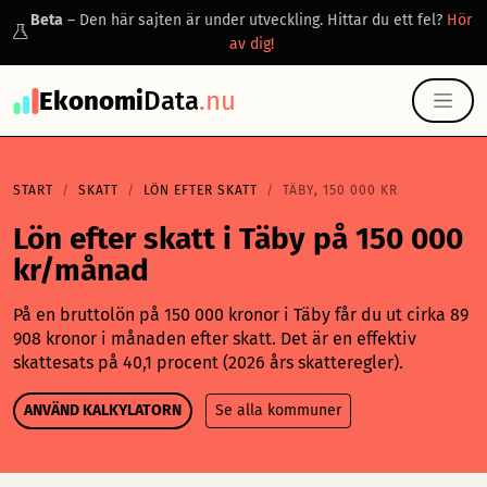
Beta
– Den här sajten är under utveckling. Hittar du ett fel?
Hör
av dig!
Ekonomi
Data
.nu
START
SKATT
LÖN EFTER SKATT
TÄBY, 150 000 KR
Lön efter skatt i Täby på 150 000
kr/månad
På en bruttolön på 150 000 kronor i Täby får du ut cirka 89
908 kronor i månaden efter skatt. Det är en effektiv
skattesats på 40,1 procent (2026 års skatteregler).
ANVÄND KALKYLATORN
Se alla kommuner