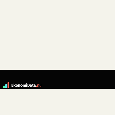
Ekonomi
Data
.nu
Data är grunden till fakta. ekonomidata.nu
drivs av folkrörelsen
Skiftet
. Hör av dig till
kontakt@ekonomidata.nu
om du har
förbättringsförslag.