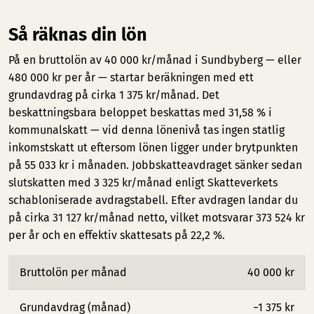
Så räknas din lön
På en bruttolön av 40 000 kr/månad i Sundbyberg — eller
480 000 kr per år — startar beräkningen med ett
grundavdrag på cirka 1 375 kr/månad. Det
beskattningsbara beloppet beskattas med 31,58 % i
kommunalskatt — vid denna lönenivå tas ingen statlig
inkomstskatt ut eftersom lönen ligger under brytpunkten
på 55 033 kr i månaden. Jobbskatteavdraget sänker sedan
slutskatten med 3 325 kr/månad enligt Skatteverkets
schabloniserade avdragstabell. Efter avdragen landar du
på cirka 31 127 kr/månad netto, vilket motsvarar 373 524 kr
per år och en effektiv skattesats på 22,2 %.
Bruttolön per månad
40 000 kr
Grundavdrag (månad)
−1 375 kr