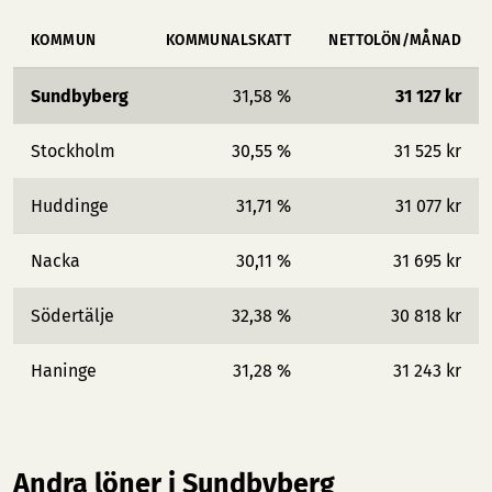
KOMMUN
KOMMUNALSKATT
NETTOLÖN/MÅNAD
Sundbyberg
31,58 %
31 127 kr
Stockholm
30,55 %
31 525 kr
Huddinge
31,71 %
31 077 kr
Nacka
30,11 %
31 695 kr
Södertälje
32,38 %
30 818 kr
Haninge
31,28 %
31 243 kr
Andra löner i Sundbyberg