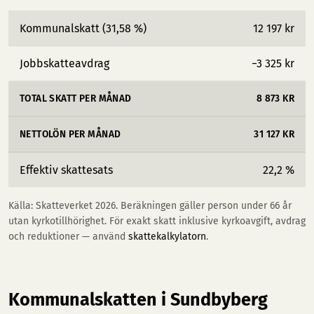
Kommunalskatt (31,58 %)
12 197 kr
Jobbskatteavdrag
−3 325 kr
TOTAL SKATT PER MÅNAD
8 873 KR
NETTOLÖN PER MÅNAD
31 127 KR
Effektiv skattesats
22,2 %
Källa: Skatteverket 2026. Beräkningen gäller person under 66 år
utan kyrkotillhörighet. För exakt skatt inklusive kyrkoavgift, avdrag
och reduktioner — använd
skattekalkylatorn
.
Kommunalskatten i Sundbyberg