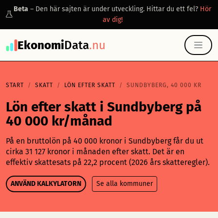
Beta
– Den här sajten är under utveckling. Hittar du ett fel?
Hör
av dig!
Ekonomi
Data
.nu
START
SKATT
LÖN EFTER SKATT
SUNDBYBERG, 40 000 KR
Lön efter skatt i Sundbyberg på
40 000 kr/månad
På en bruttolön på 40 000 kronor i Sundbyberg får du ut
cirka 31 127 kronor i månaden efter skatt. Det är en
effektiv skattesats på 22,2 procent (2026 års skatteregler).
ANVÄND KALKYLATORN
Se alla kommuner