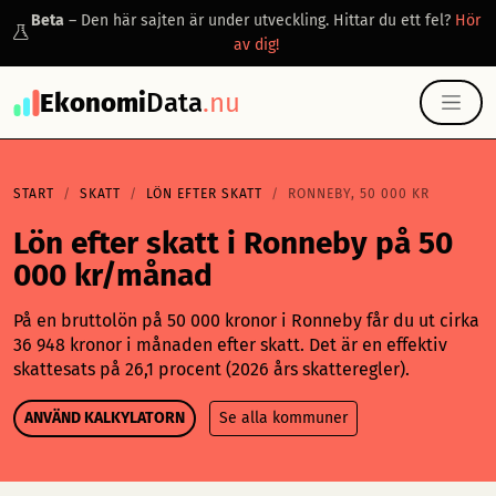
Beta
– Den här sajten är under utveckling. Hittar du ett fel?
Hör
av dig!
Ekonomi
Data
.nu
START
SKATT
LÖN EFTER SKATT
RONNEBY, 50 000 KR
Lön efter skatt i Ronneby på 50
000 kr/månad
På en bruttolön på 50 000 kronor i Ronneby får du ut cirka
36 948 kronor i månaden efter skatt. Det är en effektiv
skattesats på 26,1 procent (2026 års skatteregler).
ANVÄND KALKYLATORN
Se alla kommuner