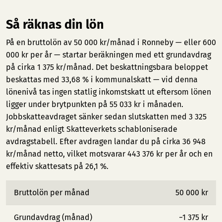
Så räknas din lön
På en bruttolön av 50 000 kr/månad i Ronneby — eller 600
000 kr per år — startar beräkningen med ett grundavdrag
på cirka 1 375 kr/månad. Det beskattningsbara beloppet
beskattas med 33,68 % i kommunalskatt — vid denna
lönenivå tas ingen statlig inkomstskatt ut eftersom lönen
ligger under brytpunkten på 55 033 kr i månaden.
Jobbskatteavdraget sänker sedan slutskatten med 3 325
kr/månad enligt Skatteverkets schabloniserade
avdragstabell. Efter avdragen landar du på cirka 36 948
kr/månad netto, vilket motsvarar 443 376 kr per år och en
effektiv skattesats på 26,1 %.
Bruttolön per månad
50 000 kr
Grundavdrag (månad)
−1 375 kr