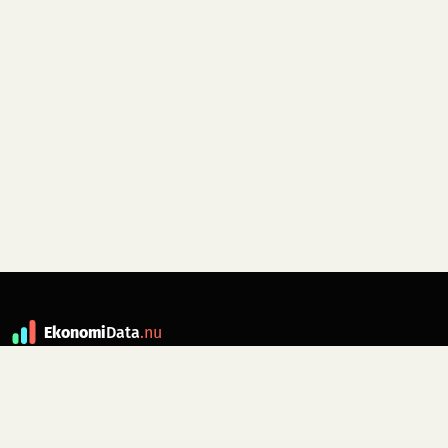
Ekonomi
Data
.nu
Data är grunden till fakta. ekonomidata.nu
drivs av folkrörelsen
Skiftet
. Hör av dig till
kontakt@ekonomidata.nu
om du har
förbättringsförslag.