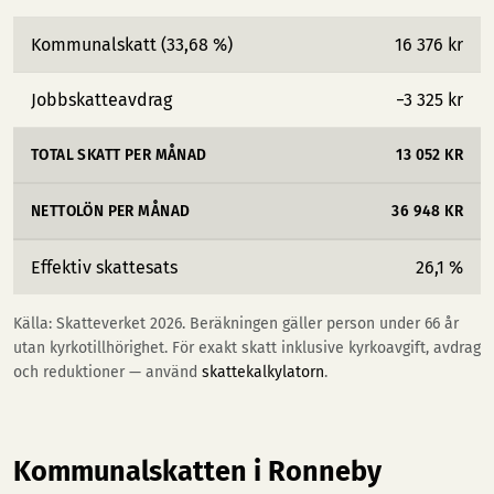
Kommunalskatt (33,68 %)
16 376 kr
Jobbskatteavdrag
−3 325 kr
TOTAL SKATT PER MÅNAD
13 052 KR
NETTOLÖN PER MÅNAD
36 948 KR
Effektiv skattesats
26,1 %
Källa: Skatteverket 2026. Beräkningen gäller person under 66 år
utan kyrkotillhörighet. För exakt skatt inklusive kyrkoavgift, avdrag
och reduktioner — använd
skattekalkylatorn
.
Kommunalskatten i Ronneby