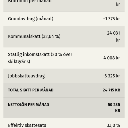
Bruttolön per månad
kr
Grundavdrag (månad)
−1 375 kr
24 031
Kommunalskatt (32,64 %)
kr
Statlig inkomstskatt (20 % över
4 008 kr
skiktgräns)
Jobbskatteavdrag
−3 325 kr
TOTAL SKATT PER MÅNAD
24 715 KR
NETTOLÖN PER MÅNAD
50 285
KR
Effektiv skattesats
33,0 %