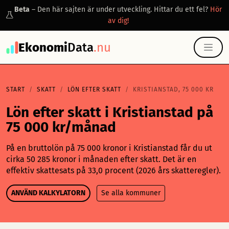
Beta
– Den här sajten är under utveckling. Hittar du ett fel?
Hör
av dig!
Ekonomi
Data
.nu
START
SKATT
LÖN EFTER SKATT
KRISTIANSTAD, 75 000 KR
Lön efter skatt i Kristianstad på
75 000 kr/månad
På en bruttolön på 75 000 kronor i Kristianstad får du ut
cirka 50 285 kronor i månaden efter skatt. Det är en
effektiv skattesats på 33,0 procent (2026 års skatteregler).
ANVÄND KALKYLATORN
Se alla kommuner