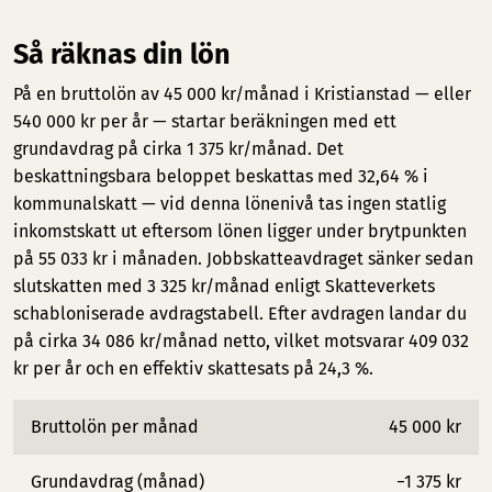
Så räknas din lön
På en bruttolön av 45 000 kr/månad i Kristianstad — eller
540 000 kr per år — startar beräkningen med ett
grundavdrag på cirka 1 375 kr/månad. Det
beskattningsbara beloppet beskattas med 32,64 % i
kommunalskatt — vid denna lönenivå tas ingen statlig
inkomstskatt ut eftersom lönen ligger under brytpunkten
på 55 033 kr i månaden. Jobbskatteavdraget sänker sedan
slutskatten med 3 325 kr/månad enligt Skatteverkets
schabloniserade avdragstabell. Efter avdragen landar du
på cirka 34 086 kr/månad netto, vilket motsvarar 409 032
kr per år och en effektiv skattesats på 24,3 %.
Bruttolön per månad
45 000 kr
Grundavdrag (månad)
−1 375 kr