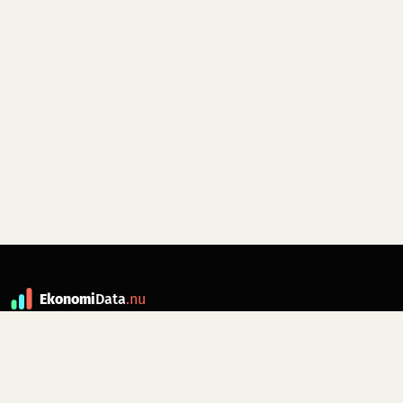
Ekonomi
Data
.nu
Data är grunden till fakta. ekonomidata.nu
drivs av folkrörelsen
Skiftet
. Hör av dig till
kontakt@ekonomidata.nu
om du har
förbättringsförslag.