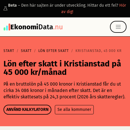
Beta
– Den här sajten är under utveckling. Hittar du ett fel?
Hör
av dig!
Ekonomi
Data
.nu
START
SKATT
LÖN EFTER SKATT
KRISTIANSTAD, 45 000 KR
Lön efter skatt i Kristianstad på
45 000 kr/månad
På en bruttolön på 45 000 kronor i Kristianstad får du ut
cirka 34 086 kronor i månaden efter skatt. Det är en
effektiv skattesats på 24,3 procent (2026 års skatteregler).
ANVÄND KALKYLATORN
Se alla kommuner