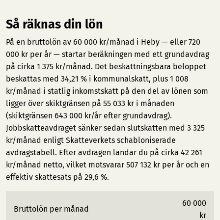
Så räknas din lön
På en bruttolön av 60 000 kr/månad i Heby — eller 720
000 kr per år — startar beräkningen med ett grundavdrag
på cirka 1 375 kr/månad. Det beskattningsbara beloppet
beskattas med 34,21 % i kommunalskatt, plus 1 008
kr/månad i statlig inkomstskatt på den del av lönen som
ligger över skiktgränsen på 55 033 kr i månaden
(skiktgränsen 643 000 kr/år efter grundavdrag).
Jobbskatteavdraget sänker sedan slutskatten med 3 325
kr/månad enligt Skatteverkets schabloniserade
avdragstabell. Efter avdragen landar du på cirka 42 261
kr/månad netto, vilket motsvarar 507 132 kr per år och en
effektiv skattesats på 29,6 %.
60 000
Bruttolön per månad
kr