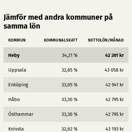
Jämför med andra kommuner på
samma lön
KOMMUN
KOMMUNALSKATT
NETTOLÖN/MÅNAD
Heby
34,21 %
42 261 kr
Uppsala
32,85 %
43 058 kr
Enköping
33,05 %
42 941 kr
Håbo
33,30 %
42 795 kr
Östhammar
33,30 %
42 795 kr
Knivsta
32,62 %
43 193 kr