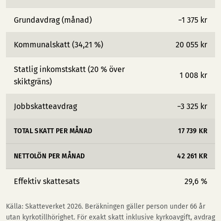
Grundavdrag (månad)
−1 375 kr
Kommunalskatt (34,21 %)
20 055 kr
Statlig inkomstskatt (20 % över
1 008 kr
skiktgräns)
Jobbskatteavdrag
−3 325 kr
TOTAL SKATT PER MÅNAD
17 739 KR
NETTOLÖN PER MÅNAD
42 261 KR
Effektiv skattesats
29,6 %
Källa: Skatteverket 2026. Beräkningen gäller person under 66 år
utan kyrkotillhörighet. För exakt skatt inklusive kyrkoavgift, avdrag