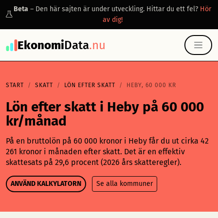
Beta
– Den här sajten är under utveckling. Hittar du ett fel?
Hör
av dig!
Ekonomi
Data
.nu
START
SKATT
LÖN EFTER SKATT
HEBY, 60 000 KR
Lön efter skatt i Heby på 60 000
kr/månad
På en bruttolön på 60 000 kronor i Heby får du ut cirka 42
261 kronor i månaden efter skatt. Det är en effektiv
skattesats på 29,6 procent (2026 års skatteregler).
ANVÄND KALKYLATORN
Se alla kommuner