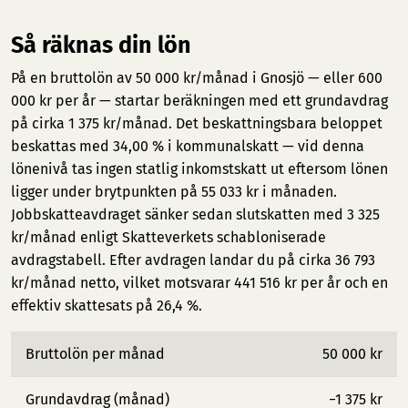
Så räknas din lön
På en bruttolön av 50 000 kr/månad i Gnosjö — eller 600
000 kr per år — startar beräkningen med ett grundavdrag
på cirka 1 375 kr/månad. Det beskattningsbara beloppet
beskattas med 34,00 % i kommunalskatt — vid denna
lönenivå tas ingen statlig inkomstskatt ut eftersom lönen
ligger under brytpunkten på 55 033 kr i månaden.
Jobbskatteavdraget sänker sedan slutskatten med 3 325
kr/månad enligt Skatteverkets schabloniserade
avdragstabell. Efter avdragen landar du på cirka 36 793
kr/månad netto, vilket motsvarar 441 516 kr per år och en
effektiv skattesats på 26,4 %.
Bruttolön per månad
50 000 kr
Grundavdrag (månad)
−1 375 kr