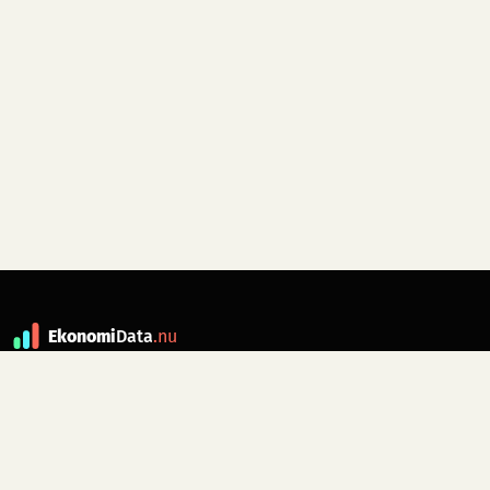
Ekonomi
Data
.nu
Data är grunden till fakta. ekonomidata.nu
drivs av folkrörelsen
Skiftet
. Hör av dig till
kontakt@ekonomidata.nu
om du har
förbättringsförslag.
Datakällor:
SCB, Riksbanken,