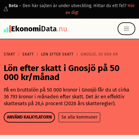
Beta
– Den här sajten är under utveckling. Hittar du ett fel?
Hör
av dig!
Ekonomi
Data
.nu
START
SKATT
LÖN EFTER SKATT
GNOSJÖ, 50 000 KR
Lön efter skatt i Gnosjö på 50
000 kr/månad
På en bruttolön på 50 000 kronor i Gnosjö får du ut cirka
36 793 kronor i månaden efter skatt. Det är en effektiv
skattesats på 26,4 procent (2026 års skatteregler).
ANVÄND KALKYLATORN
Se alla kommuner