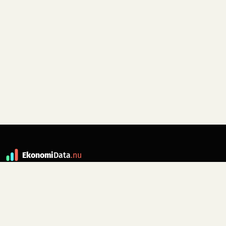
Ekonomi
Data
.nu
Data är grunden till fakta. ekonomidata.nu
drivs av folkrörelsen
Skiftet
. Hör av dig till
kontakt@ekonomidata.nu
om du har
förbättringsförslag.
Datakällor:
SCB, Riksbanken,