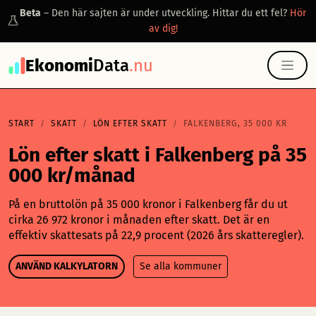
Beta
– Den här sajten är under utveckling. Hittar du ett fel?
Hör
av dig!
Ekonomi
Data
.nu
START
SKATT
LÖN EFTER SKATT
FALKENBERG, 35 000 KR
Lön efter skatt i Falkenberg på 35
000 kr/månad
På en bruttolön på 35 000 kronor i Falkenberg får du ut
cirka 26 972 kronor i månaden efter skatt. Det är en
effektiv skattesats på 22,9 procent (2026 års skatteregler).
ANVÄND KALKYLATORN
Se alla kommuner