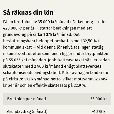
Så räknas din lön
På en bruttolön av 35 000 kr/månad i Falkenberg — eller
420 000 kr per år — startar beräkningen med ett
grundavdrag på cirka 1 375 kr/månad. Det
beskattningsbara beloppet beskattas med 32,50 % i
kommunalskatt — vid denna lönenivå tas ingen statlig
inkomstskatt ut eftersom lönen ligger under brytpunkten
på 55 033 kr i månaden. Jobbskatteavdraget sänker sedan
slutskatten med 2 900 kr/månad enligt Skatteverkets
schabloniserade avdragstabell. Efter avdragen landar du
på cirka 26 972 kr/månad netto, vilket motsvarar 323 664
kr per år och en effektiv skattesats på 22,9 %.
Bruttolön per månad
35 000 kr
Grundavdrag (månad)
−1 375 kr