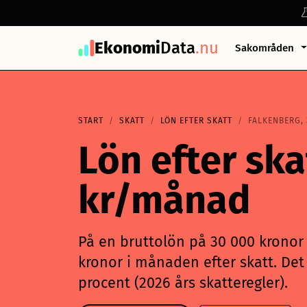
Ekonomi
Data
.nu
Sakområden
START
SKATT
LÖN EFTER SKATT
FALKENBERG, 
Lön efter ska
kr/månad
På en bruttolön på 30 000 kronor i
kronor i månaden efter skatt. Det 
procent (2026 års skatteregler).