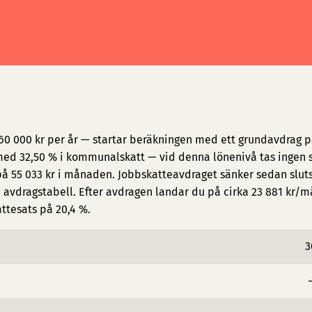
60 000 kr per år — startar beräkningen med ett grundavdrag p
ed 32,50 % i kommunalskatt — vid denna lönenivå tas ingen s
på 55 033 kr i månaden. Jobbskatteavdraget sänker sedan slut
avdragstabell. Efter avdragen landar du på cirka 23 881 kr/
attesats på 20,4 %.
3