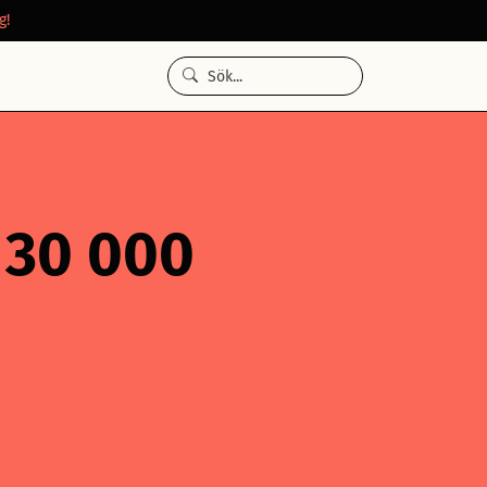
g!
å 30 000