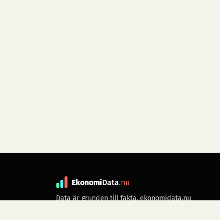
Ekonomi
Data
.nu
Data är grunden till fakta. ekonomidata.nu
drivs av folkrörelsen
Skiftet
. Hör av dig till