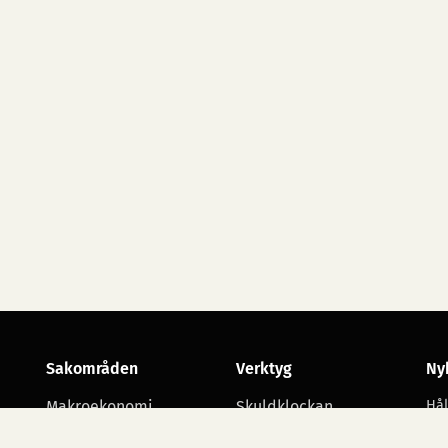
Sakområden
Verktyg
Ny
Makroekonomi
Skuldklockan
Hål
utv
Skatt
Opinionsmätningar