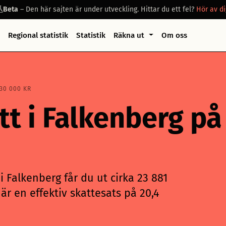
Beta
– Den här sajten är under utveckling. Hittar du ett fel?
Hör av di
Regional statistik
Statistik
Räkna ut
Om oss
30 000 KR
tt i Falkenberg p
 Falkenberg får du ut cirka 23 881
är en effektiv skattesats på 20,4