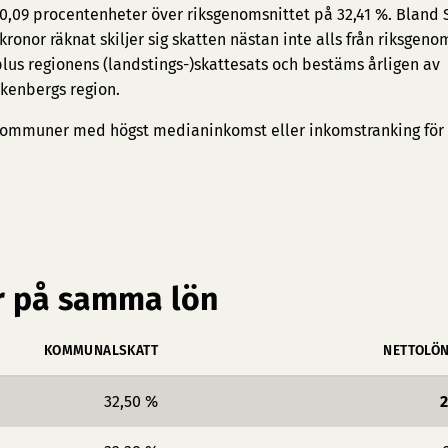
 0,09 procentenheter över riksgenomsnittet på 32,41 %. Bland 
onor räknat skiljer sig skatten nästan inte alls från riksgenom
s regionens (landstings-)skattesats och bestäms årligen av
kenbergs region.
ommuner med högst medianinkomst
eller
inkomstranking för
 på samma lön
KOMMUNALSKATT
NETTOLÖ
32,50 %
2