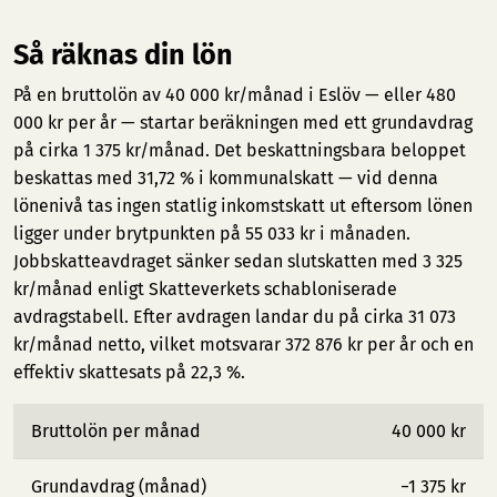
Så räknas din lön
På en bruttolön av 40 000 kr/månad i Eslöv — eller 480
000 kr per år — startar beräkningen med ett grundavdrag
på cirka 1 375 kr/månad. Det beskattningsbara beloppet
beskattas med 31,72 % i kommunalskatt — vid denna
lönenivå tas ingen statlig inkomstskatt ut eftersom lönen
ligger under brytpunkten på 55 033 kr i månaden.
Jobbskatteavdraget sänker sedan slutskatten med 3 325
kr/månad enligt Skatteverkets schabloniserade
avdragstabell. Efter avdragen landar du på cirka 31 073
kr/månad netto, vilket motsvarar 372 876 kr per år och en
effektiv skattesats på 22,3 %.
Bruttolön per månad
40 000 kr
Grundavdrag (månad)
−1 375 kr