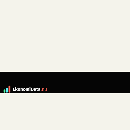
Ekonomi
Data
.nu
Data är grunden till fakta. ekonomidata.nu
drivs av folkrörelsen
Skiftet
. Hör av dig till
kontakt@ekonomidata.nu
om du har
förbättringsförslag.
Datakällor:
SCB, Riksbanken,