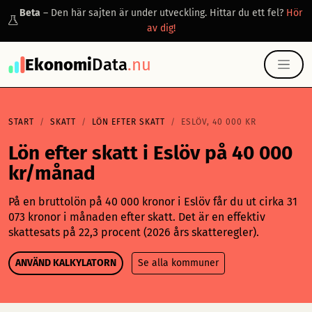
Beta
– Den här sajten är under utveckling. Hittar du ett fel?
Hör
av dig!
Ekonomi
Data
.nu
START
SKATT
LÖN EFTER SKATT
ESLÖV, 40 000 KR
Lön efter skatt i Eslöv på 40 000
kr/månad
På en bruttolön på 40 000 kronor i Eslöv får du ut cirka 31
073 kronor i månaden efter skatt. Det är en effektiv
skattesats på 22,3 procent (2026 års skatteregler).
ANVÄND KALKYLATORN
Se alla kommuner