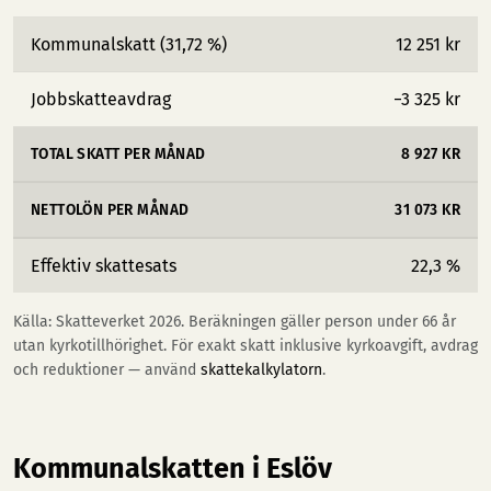
Kommunalskatt (31,72 %)
12 251 kr
Jobbskatteavdrag
−3 325 kr
TOTAL SKATT PER MÅNAD
8 927 KR
NETTOLÖN PER MÅNAD
31 073 KR
Effektiv skattesats
22,3 %
Källa: Skatteverket 2026. Beräkningen gäller person under 66 år
utan kyrkotillhörighet. För exakt skatt inklusive kyrkoavgift, avdrag
och reduktioner — använd
skattekalkylatorn
.
Kommunalskatten i Eslöv