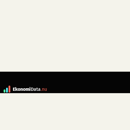
Ekonomi
Data
.nu
Data är grunden till fakta. ekonomidata.nu
drivs av folkrörelsen
Skiftet
. Hör av dig till
kontakt@ekonomidata.nu
om du har
förbättringsförslag.
Datakällor:
SCB, Riksbanken,