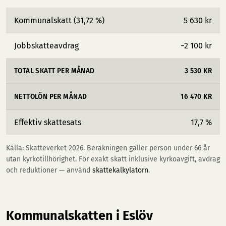
Kommunalskatt (31,72 %)
5 630 kr
Jobbskatteavdrag
−2 100 kr
TOTAL SKATT PER MÅNAD
3 530 KR
NETTOLÖN PER MÅNAD
16 470 KR
Effektiv skattesats
17,7 %
Källa: Skatteverket 2026. Beräkningen gäller person under 66 år
utan kyrkotillhörighet. För exakt skatt inklusive kyrkoavgift, avdrag
och reduktioner — använd
skattekalkylatorn
.
Kommunalskatten i Eslöv