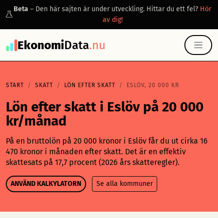
Beta
– Den här sajten är under utveckling. Hittar du ett fel?
Hör
av dig!
Ekonomi
Data
.nu
START
SKATT
LÖN EFTER SKATT
ESLÖV, 20 000 KR
Lön efter skatt i Eslöv på 20 000
kr/månad
På en bruttolön på 20 000 kronor i Eslöv får du ut cirka 16
470 kronor i månaden efter skatt. Det är en effektiv
skattesats på 17,7 procent (2026 års skatteregler).
ANVÄND KALKYLATORN
Se alla kommuner