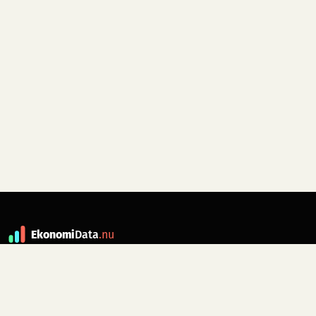
Ekonomi
Data
.nu
Data är grunden till fakta. ekonomidata.nu
drivs av folkrörelsen
Skiftet
. Hör av dig till
kontakt@ekonomidata.nu
om du har
förbättringsförslag.