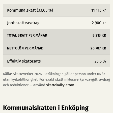
Kommunalskatt (33,05 %)
11 113 kr
Jobbskatteavdrag
−2 900 kr
TOTAL SKATT PER MÅNAD
8 213 KR
NETTOLÖN PER MÅNAD
26 787 KR
Effektiv skattesats
23,5 %
Källa: Skatteverket 2026. Beräkningen gäller person under 66 år
utan kyrkotillhörighet. För exakt skatt inklusive kyrkoavgift, avdrag
och reduktioner — använd
skattekalkylatorn
.
Kommunalskatten i Enköping