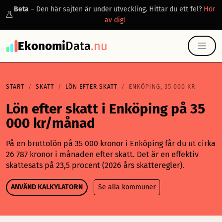
Beta
– Den här sajten är under utveckling. Hittar du ett fel?
Hör
av dig!
Ekonomi
Data
.nu
START
SKATT
LÖN EFTER SKATT
ENKÖPING, 35 000 KR
Lön efter skatt i Enköping på 35
000 kr/månad
På en bruttolön på 35 000 kronor i Enköping får du ut cirka
26 787 kronor i månaden efter skatt. Det är en effektiv
skattesats på 23,5 procent (2026 års skatteregler).
ANVÄND KALKYLATORN
Se alla kommuner