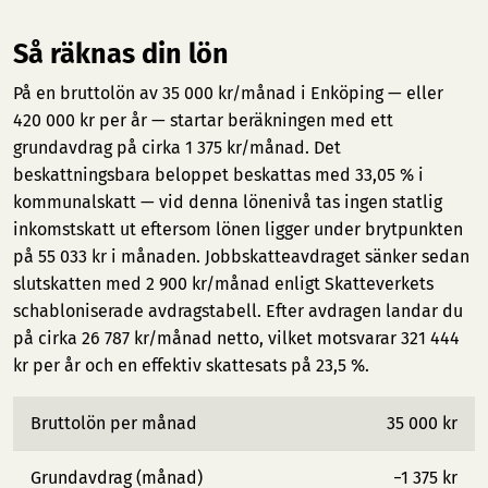
Så räknas din lön
På en bruttolön av 35 000 kr/månad i Enköping — eller
420 000 kr per år — startar beräkningen med ett
grundavdrag på cirka 1 375 kr/månad. Det
beskattningsbara beloppet beskattas med 33,05 % i
kommunalskatt — vid denna lönenivå tas ingen statlig
inkomstskatt ut eftersom lönen ligger under brytpunkten
på 55 033 kr i månaden. Jobbskatteavdraget sänker sedan
slutskatten med 2 900 kr/månad enligt Skatteverkets
schabloniserade avdragstabell. Efter avdragen landar du
på cirka 26 787 kr/månad netto, vilket motsvarar 321 444
kr per år och en effektiv skattesats på 23,5 %.
Bruttolön per månad
35 000 kr
Grundavdrag (månad)
−1 375 kr