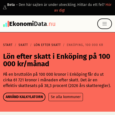
Beta
– Den här sajten är under utveckling. Hittar du ett fel?
Hör
av dig!
Ekonomi
Data
.nu
START
SKATT
LÖN EFTER SKATT
ENKÖPING, 100 000 KR
Lön efter skatt i Enköping på 100
000 kr/månad
På en bruttolön på 100 000 kronor i Enköping får du ut
cirka 61 721 kronor i månaden efter skatt. Det är en
effektiv skattesats på 38,3 procent (2026 års skatteregler).
ANVÄND KALKYLATORN
Se alla kommuner