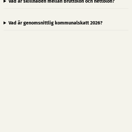
Vad är skillnaden mellan bruttolön och nettolön?
Vad är genomsnittlig kommunalskatt 2026?