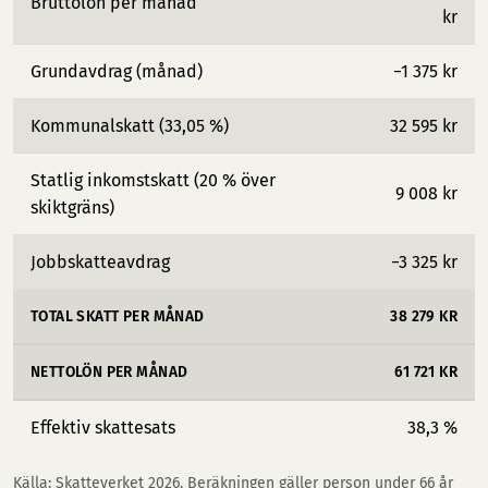
Bruttolön per månad
kr
Grundavdrag (månad)
−1 375 kr
Kommunalskatt (33,05 %)
32 595 kr
Statlig inkomstskatt (20 % över
9 008 kr
skiktgräns)
Jobbskatteavdrag
−3 325 kr
TOTAL SKATT PER MÅNAD
38 279 KR
NETTOLÖN PER MÅNAD
61 721 KR
Effektiv skattesats
38,3 %
Källa: Skatteverket 2026. Beräkningen gäller person under 66 år