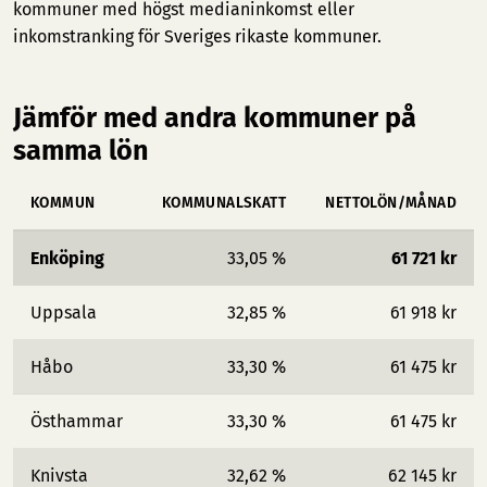
kommuner med högst medianinkomst
eller
inkomstranking för Sveriges rikaste kommuner
.
Jämför med andra kommuner på
samma lön
KOMMUN
KOMMUNALSKATT
NETTOLÖN/MÅNAD
Enköping
33,05 %
61 721 kr
Uppsala
32,85 %
61 918 kr
Håbo
33,30 %
61 475 kr
Östhammar
33,30 %
61 475 kr
Knivsta
32,62 %
62 145 kr