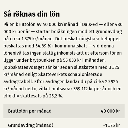
Så räknas din lön
På en bruttolön av 40 000 kr/månad i Dals-Ed — eller 480
000 kr per år — startar beräkningen med ett grundavdrag
på cirka 1 375 kr/månad. Det beskattningsbara beloppet
beskattas med 34,69 % i kommunalskatt — vid denna
lönenivå tas ingen statlig inkomstskatt ut eftersom lönen
ligger under brytpunkten på 55 033 kr i månaden.
Jobbskatteavdraget sänker sedan slutskatten med 3 325
kr/månad enligt Skatteverkets schabloniserade
avdragstabell. Efter avdragen landar du på cirka 29 926
kr/månad netto, vilket motsvarar 359 112 kr per år och en
effektiv skattesats på 25,2 %.
Bruttolön per månad
40 000 kr
Grundavdrag (månad)
−1 375 kr