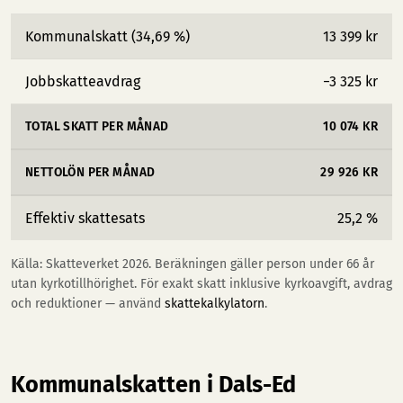
Kommunalskatt (34,69 %)
13 399 kr
Jobbskatteavdrag
−3 325 kr
TOTAL SKATT PER MÅNAD
10 074 KR
NETTOLÖN PER MÅNAD
29 926 KR
Effektiv skattesats
25,2 %
Källa: Skatteverket 2026. Beräkningen gäller person under 66 år
utan kyrkotillhörighet. För exakt skatt inklusive kyrkoavgift, avdrag
och reduktioner — använd
skattekalkylatorn
.
Kommunalskatten i Dals-Ed