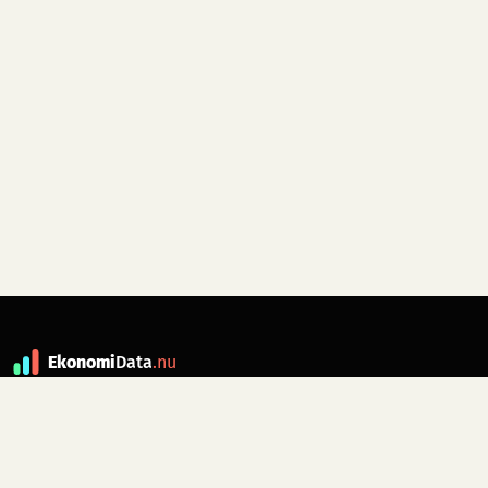
Ekonomi
Data
.nu
Data är grunden till fakta. ekonomidata.nu
drivs av folkrörelsen
Skiftet
. Hör av dig till
kontakt@ekonomidata.nu
om du har
förbättringsförslag.