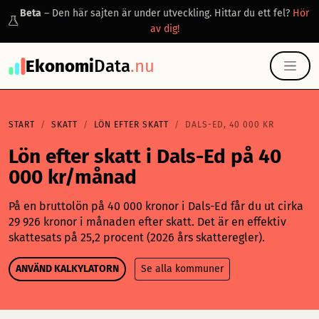
Beta
– Den här sajten är under utveckling. Hittar du ett fel?
Hör
av dig!
Ekonomi
Data
.nu
START
SKATT
LÖN EFTER SKATT
DALS-ED, 40 000 KR
Lön efter skatt i Dals-Ed på 40
000 kr/månad
På en bruttolön på 40 000 kronor i Dals-Ed får du ut cirka
29 926 kronor i månaden efter skatt. Det är en effektiv
skattesats på 25,2 procent (2026 års skatteregler).
ANVÄND KALKYLATORN
Se alla kommuner