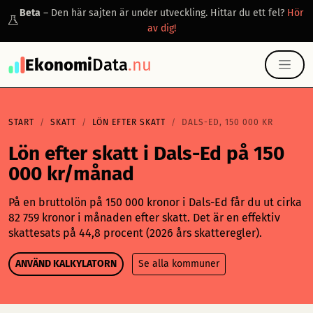
Beta
– Den här sajten är under utveckling. Hittar du ett fel?
Hör
av dig!
Ekonomi
Data
.nu
START
SKATT
LÖN EFTER SKATT
DALS-ED, 150 000 KR
Lön efter skatt i Dals-Ed på 150
000 kr/månad
På en bruttolön på 150 000 kronor i Dals-Ed får du ut cirka
82 759 kronor i månaden efter skatt. Det är en effektiv
skattesats på 44,8 procent (2026 års skatteregler).
ANVÄND KALKYLATORN
Se alla kommuner