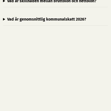
Vad är skillnaden mellan bruttolön och nettolön?
Vad är genomsnittlig kommunalskatt 2026?