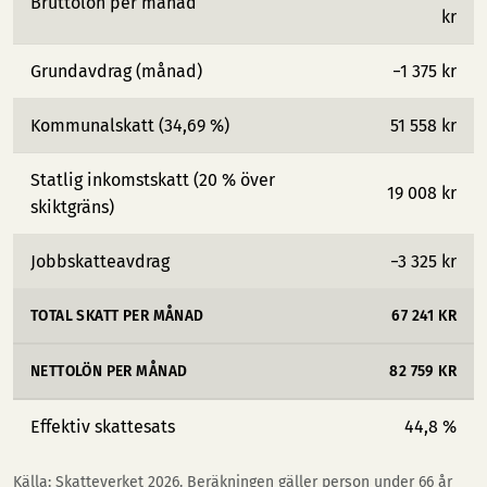
Bruttolön per månad
kr
Grundavdrag (månad)
−1 375 kr
Kommunalskatt (34,69 %)
51 558 kr
Statlig inkomstskatt (20 % över
19 008 kr
skiktgräns)
Jobbskatteavdrag
−3 325 kr
TOTAL SKATT PER MÅNAD
67 241 KR
NETTOLÖN PER MÅNAD
82 759 KR
Effektiv skattesats
44,8 %
Källa: Skatteverket 2026. Beräkningen gäller person under 66 år