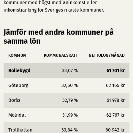
kommuner med högst medianinkomst
eller
inkomstranking för Sveriges rikaste kommuner
.
Jämför med andra kommuner på
samma lön
KOMMUN
KOMMUNALSKATT
NETTOLÖN/MÅNAD
Bollebygd
33,07 %
61 701 kr
Göteborg
32,60 %
62 165 kr
Borås
32,79 %
61 978 kr
Mölndal
31,99 %
62 767 kr
Trollhättan
33,84 %
60 942 kr