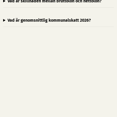
Vad är skillnaden mellan bruttolön och nettolön?
Vad är genomsnittlig kommunalskatt 2026?