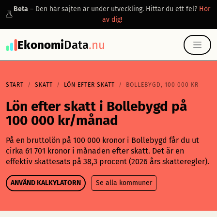
Beta
– Den här sajten är under utveckling. Hittar du ett fel?
Hör
av dig!
Ekonomi
Data
.nu
START
SKATT
LÖN EFTER SKATT
BOLLEBYGD, 100 000 KR
Lön efter skatt i Bollebygd på
100 000 kr/månad
På en bruttolön på 100 000 kronor i Bollebygd får du ut
cirka 61 701 kronor i månaden efter skatt. Det är en
effektiv skattesats på 38,3 procent (2026 års skatteregler).
ANVÄND KALKYLATORN
Se alla kommuner