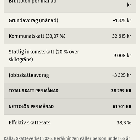
Bruttolön per månad
kr
Grundavdrag (månad)
−1 375 kr
Kommunalskatt (33,07 %)
32 615 kr
Statlig inkomstskatt (20 % över
9 008 kr
skiktgräns)
Jobbskatteavdrag
−3 325 kr
TOTAL SKATT PER MÅNAD
38 299 KR
NETTOLÖN PER MÅNAD
61 701 KR
Effektiv skattesats
38,3 %
Källa: Skatteverket 2026. Beräkningen gäller person under 66 år