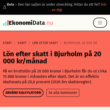
Beta
– Den här sajten är under utveckling. Hittar du ett fel?
Hör
av dig!
Ekonomi
Data
.nu
START
SKATT
LÖN EFTER SKATT
BJURHOLM, 20 000 KR
Lön efter skatt i Bjurholm på 20
000 kr/månad
På en bruttolön på 20 000 kronor i Bjurholm får du ut cirka
15 888 kronor i månaden efter skatt. Det är en effektiv
skattesats på 20,6 procent (2026 års skatteregler).
ANVÄND KALKYLATORN
Se alla kommuner