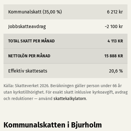
Kommunalskatt (35,00 %)
6 212 kr
Jobbskatteavdrag
−2 100 kr
TOTAL SKATT PER MÅNAD
4 113 KR
NETTOLÖN PER MÅNAD
15 888 KR
Effektiv skattesats
20,6 %
Källa: Skatteverket 2026. Beräkningen gäller person under 66 år
utan kyrkotillhörighet. För exakt skatt inklusive kyrkoavgift, avdrag
och reduktioner — använd
skattekalkylatorn
.
Kommunalskatten i Bjurholm