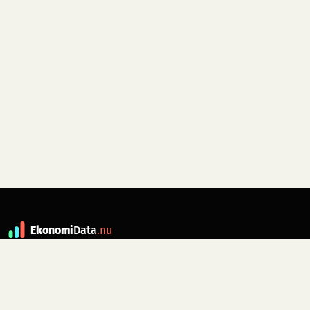
Ekonomi
Data
.nu
Data är grunden till fakta. ekonomidata.nu
drivs av folkrörelsen
Skiftet
. Hör av dig till
kontakt@ekonomidata.nu
om du har
förbättringsförslag.