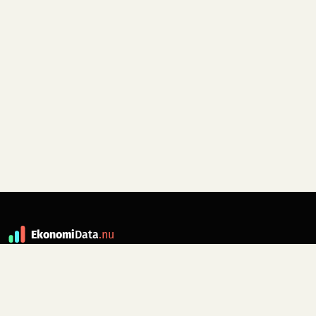
Ekonomi
Data
.nu
Data är grunden till fakta. ekonomidata.nu
drivs av folkrörelsen
Skiftet
. Hör av dig till
kontakt@ekonomidata.nu
om du har
förbättringsförslag.