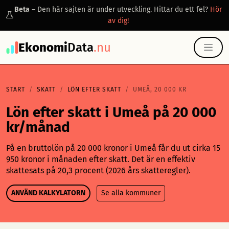
Beta
– Den här sajten är under utveckling. Hittar du ett fel?
Hör
av dig!
Ekonomi
Data
.nu
START
SKATT
LÖN EFTER SKATT
UMEÅ, 20 000 KR
Lön efter skatt i Umeå på 20 000
kr/månad
På en bruttolön på 20 000 kronor i Umeå får du ut cirka 15
950 kronor i månaden efter skatt. Det är en effektiv
skattesats på 20,3 procent (2026 års skatteregler).
ANVÄND KALKYLATORN
Se alla kommuner