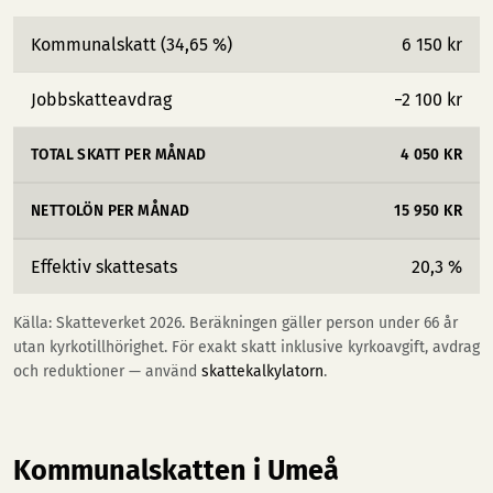
Kommunalskatt (34,65 %)
6 150 kr
Jobbskatteavdrag
−2 100 kr
TOTAL SKATT PER MÅNAD
4 050 KR
NETTOLÖN PER MÅNAD
15 950 KR
Effektiv skattesats
20,3 %
Källa: Skatteverket 2026. Beräkningen gäller person under 66 år
utan kyrkotillhörighet. För exakt skatt inklusive kyrkoavgift, avdrag
och reduktioner — använd
skattekalkylatorn
.
Kommunalskatten i Umeå