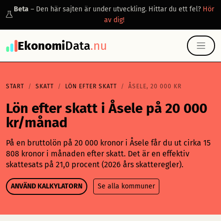
Beta
– Den här sajten är under utveckling. Hittar du ett fel?
Hör
av dig!
Ekonomi
Data
.nu
START
SKATT
LÖN EFTER SKATT
ÅSELE, 20 000 KR
Lön efter skatt i Åsele på 20 000
kr/månad
På en bruttolön på 20 000 kronor i Åsele får du ut cirka 15
808 kronor i månaden efter skatt. Det är en effektiv
skattesats på 21,0 procent (2026 års skatteregler).
ANVÄND KALKYLATORN
Se alla kommuner