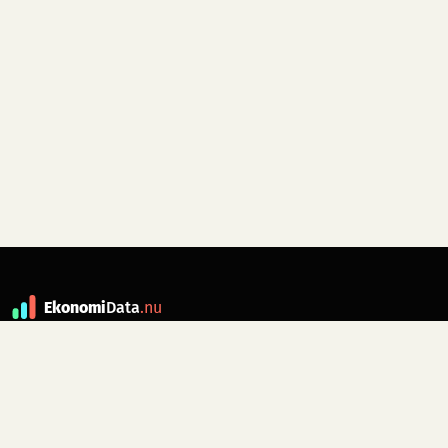
Ekonomi
Data
.nu
Data är grunden till fakta. ekonomidata.nu
drivs av folkrörelsen
Skiftet
. Hör av dig till
kontakt@ekonomidata.nu
om du har
förbättringsförslag.
Datakällor:
SCB, Riksbanken,