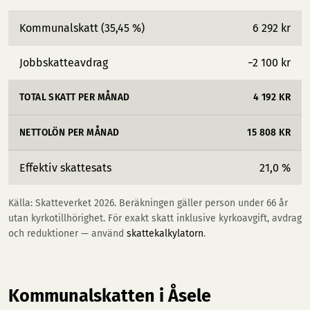
Kommunalskatt (35,45 %)
6 292 kr
Jobbskatteavdrag
−2 100 kr
TOTAL SKATT PER MÅNAD
4 192 KR
NETTOLÖN PER MÅNAD
15 808 KR
Effektiv skattesats
21,0 %
Källa: Skatteverket 2026. Beräkningen gäller person under 66 år
utan kyrkotillhörighet. För exakt skatt inklusive kyrkoavgift, avdrag
och reduktioner — använd
skattekalkylatorn
.
Kommunalskatten i Åsele