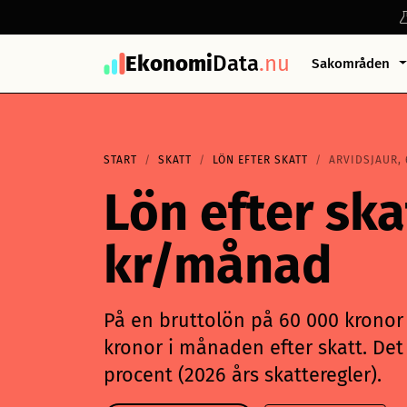
Ekonomi
Data
.nu
Sakområden
START
SKATT
LÖN EFTER SKATT
ARVIDSJAUR, 
Lön efter ska
kr/månad
På en bruttolön på 60 000 kronor i
kronor i månaden efter skatt. Det 
procent (2026 års skatteregler).