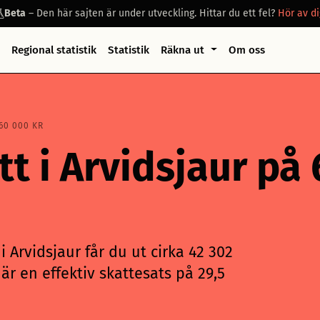
Beta
– Den här sajten är under utveckling. Hittar du ett fel?
Hör av di
Regional statistik
Statistik
Räkna ut
Om oss
60 000 KR
tt i Arvidsjaur på
 Arvidsjaur får du ut cirka 42 302
är en effektiv skattesats på 29,5