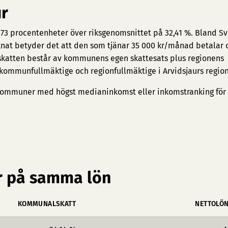
ur
1,73 procentenheter över riksgenomsnittet på 32,41 %. Bland Sv
äknat betyder det att den som tjänar 35 000 kr/månad betalar c
skatten består av kommunens egen skattesats plus regionens
 kommunfullmäktige och regionfullmäktige i Arvidsjaurs region
ommuner med högst medianinkomst
eller
inkomstranking för
 på samma lön
KOMMUNALSKATT
NETTOLÖ