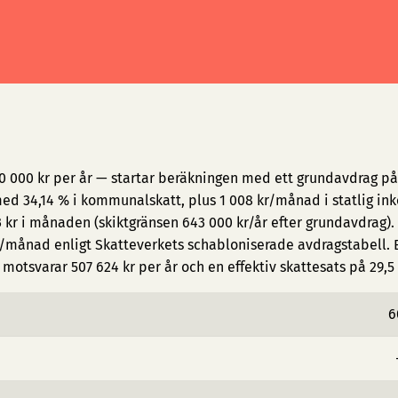
20 000 kr per år — startar beräkningen med ett grundavdrag på 
d 34,14 % i kommunalskatt, plus 1 008 kr/månad i statlig in
 kr i månaden (skiktgränsen 643 000 kr/år efter grundavdrag).
/månad enligt Skatteverkets schabloniserade avdragstabell. E
motsvarar 507 624 kr per år och en effektiv skattesats på 29,5
6