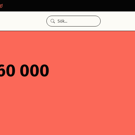
g!
 60 000