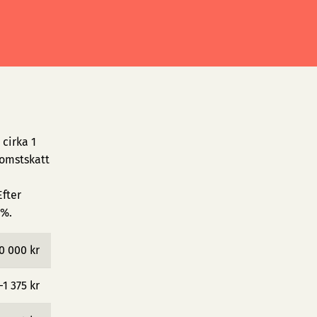
cirka 1
komstskatt
fter
 %.
0 000 kr
−1 375 kr