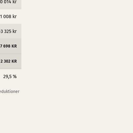
0 014 kr
1 008 kr
−3 325 kr
17 698 KR
42 302 KR
29,5 %
reduktioner