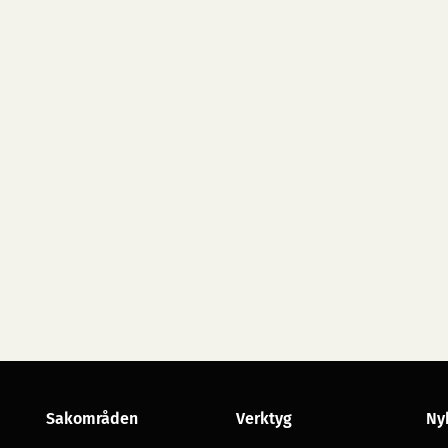
Sakområden
Verktyg
Ny