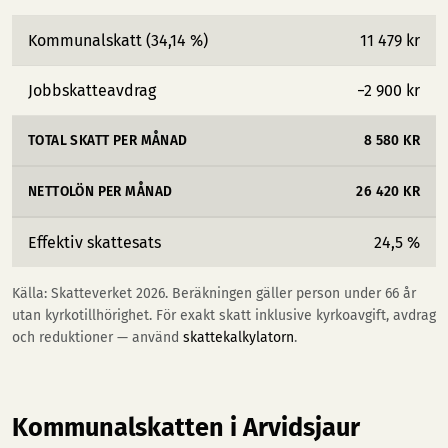
Kommunalskatt (34,14 %)
11 479 kr
Jobbskatteavdrag
−2 900 kr
TOTAL SKATT PER MÅNAD
8 580 KR
NETTOLÖN PER MÅNAD
26 420 KR
Effektiv skattesats
24,5 %
Källa: Skatteverket 2026. Beräkningen gäller person under 66 år
utan kyrkotillhörighet. För exakt skatt inklusive kyrkoavgift, avdrag
och reduktioner — använd
skattekalkylatorn
.
Kommunalskatten i Arvidsjaur