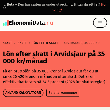
Beta
– Den här sajten är under utveckling. Hittar du ett fel?
Hör
av dig!
Ekonomi
Data
.nu
START
SKATT
LÖN EFTER SKATT
ARVIDSJAUR, 35 000 KR
Lön efter skatt i Arvidsjaur på 35
000 kr/månad
På en bruttolön på 35 000 kronor i Arvidsjaur får du ut
cirka 26 420 kronor i månaden efter skatt. Det är en
effektiv skattesats på 24,5 procent (2026 års skatteregler).
ANVÄND KALKYLATORN
Se alla kommuner