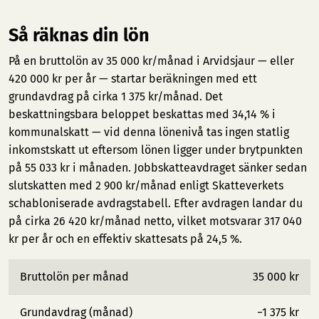
Så räknas din lön
På en bruttolön av 35 000 kr/månad i Arvidsjaur — eller
420 000 kr per år — startar beräkningen med ett
grundavdrag på cirka 1 375 kr/månad. Det
beskattningsbara beloppet beskattas med 34,14 % i
kommunalskatt — vid denna lönenivå tas ingen statlig
inkomstskatt ut eftersom lönen ligger under brytpunkten
på 55 033 kr i månaden. Jobbskatteavdraget sänker sedan
slutskatten med 2 900 kr/månad enligt Skatteverkets
schabloniserade avdragstabell. Efter avdragen landar du
på cirka 26 420 kr/månad netto, vilket motsvarar 317 040
kr per år och en effektiv skattesats på 24,5 %.
Bruttolön per månad
35 000 kr
Grundavdrag (månad)
−1 375 kr