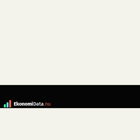
Ekonomi
Data
.nu
Data är grunden till fakta. ekonomidata.nu
drivs av folkrörelsen
Skiftet
. Hör av dig till
kontakt@ekonomidata.nu
om du har
förbättringsförslag.