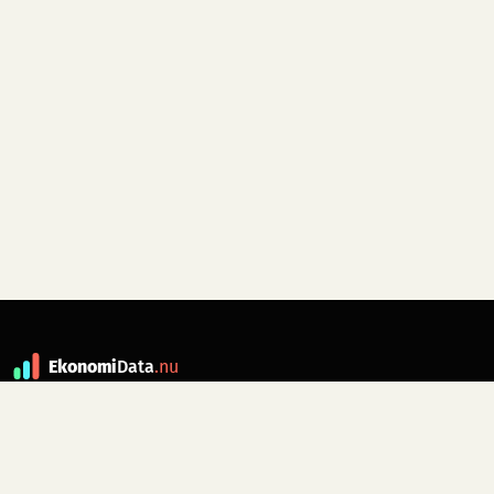
Ekonomi
Data
.nu
Data är grunden till fakta. ekonomidata.nu
drivs av folkrörelsen
Skiftet
. Hör av dig till
kontakt@ekonomidata.nu
om du har
förbättringsförslag.