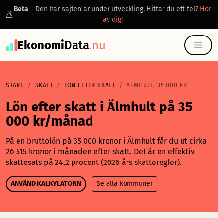
Beta
– Den här sajten är under utveckling. Hittar du ett fel?
Hör
av dig!
Ekonomi
Data
.nu
START
SKATT
LÖN EFTER SKATT
ÄLMHULT, 35 000 KR
Lön efter skatt i Älmhult på 35
000 kr/månad
På en bruttolön på 35 000 kronor i Älmhult får du ut cirka
26 515 kronor i månaden efter skatt. Det är en effektiv
skattesats på 24,2 procent (2026 års skatteregler).
ANVÄND KALKYLATORN
Se alla kommuner