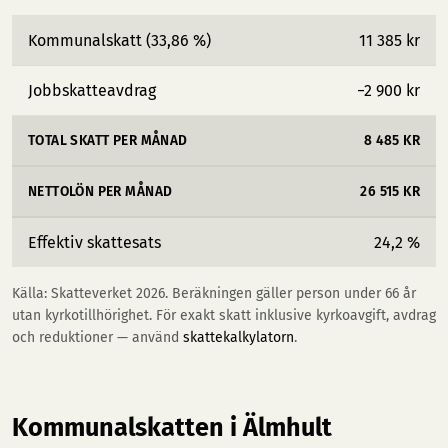
Kommunalskatt (33,86 %)
11 385 kr
Jobbskatteavdrag
−2 900 kr
TOTAL SKATT PER MÅNAD
8 485 KR
NETTOLÖN PER MÅNAD
26 515 KR
Effektiv skattesats
24,2 %
Källa: Skatteverket 2026. Beräkningen gäller person under 66 år
utan kyrkotillhörighet. För exakt skatt inklusive kyrkoavgift, avdrag
och reduktioner — använd
skattekalkylatorn
.
Kommunalskatten i Älmhult