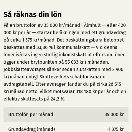
Så räknas din lön
På en bruttolön av 35 000 kr/månad i Älmhult — eller 420
000 kr per år — startar beräkningen med ett grundavdrag
på cirka 1 375 kr/månad. Det beskattningsbara beloppet
beskattas med 33,86 % i kommunalskatt — vid denna
lönenivå tas ingen statlig inkomstskatt ut eftersom lönen
ligger under brytpunkten på 55 033 kr i månaden.
Jobbskatteavdraget sänker sedan slutskatten med 2 900
kr/månad enligt Skatteverkets schabloniserade
avdragstabell. Efter avdragen landar du på cirka 26 515
kr/månad netto, vilket motsvarar 318 180 kr per år och en
effektiv skattesats på 24,2 %.
Bruttolön per månad
35 000 kr
Grundavdrag (månad)
−1 375 kr