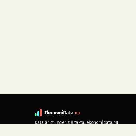
Ekonomi
Data
.nu
Data är grunden till fakta. ekonomidata.nu
drivs av folkrörelsen
Skiftet
. Hör av dig till