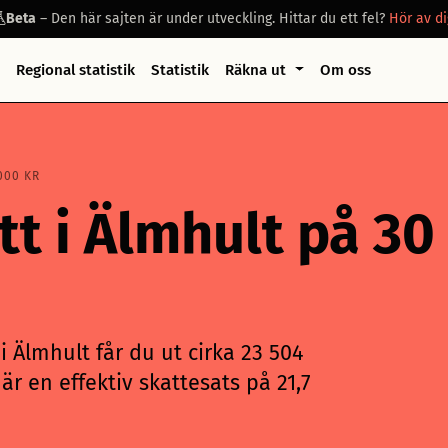
Beta
– Den här sajten är under utveckling. Hittar du ett fel?
Hör av di
Regional statistik
Statistik
Räkna ut
Om oss
000 KR
tt i Älmhult på 30
 Älmhult får du ut cirka 23 504
är en effektiv skattesats på 21,7