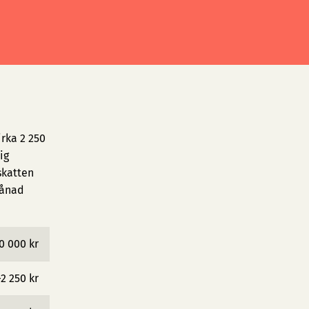
rka 2 250
ig
skatten
månad
0 000 kr
−2 250 kr