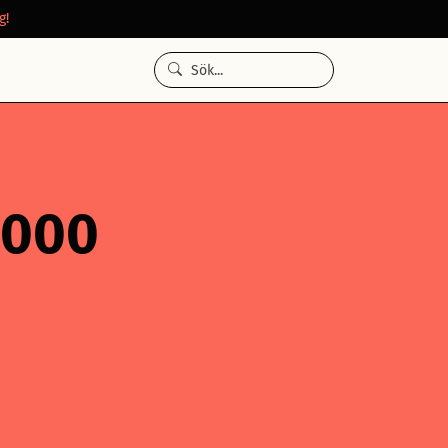
g!
 000