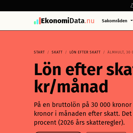
Ekonomi
Data
.nu
Sakområden
START
SKATT
LÖN EFTER SKATT
ÄLMHULT, 30 
Lön efter ska
kr/månad
På en bruttolön på 30 000 kronor i
kronor i månaden efter skatt. Det 
procent (2026 års skatteregler).