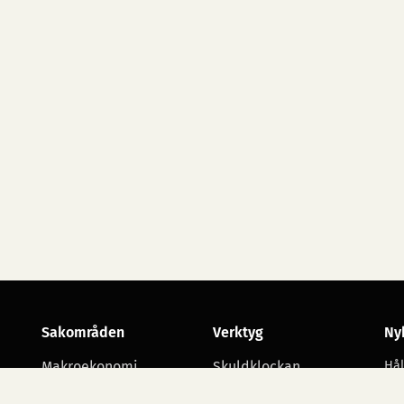
Sakområden
Verktyg
Ny
Makroekonomi
Skuldklockan
Hål
utv
Skatt
Opinionsmätningar