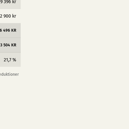
9 396 kr
2 900 kr
6 496 KR
23 504 KR
21,7 %
reduktioner