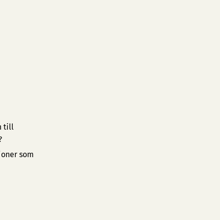
till
?
tioner som