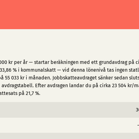
000 kr per år — startar beräkningen med ett grundavdrag på ci
3,86 % i kommunalskatt — vid denna lönenivå tas ingen statl
på 55 033 kr i månaden. Jobbskatteavdraget sänker sedan slut
avdragstabell. Efter avdragen landar du på cirka 23 504 kr/
attesats på 21,7 %.
3