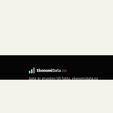
Ekonomi
Data
.nu
Data är grunden till fakta. ekonomidata.nu
drivs av folkrörelsen
Skiftet
. Hör av dig till
kontakt@ekonomidata.nu
om du har
förbättringsförslag.
Datakällor:
SCB, Riksbanken,
Ekonomistyrningsverket,
Twelve Data
för