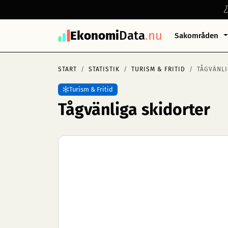
Ekonomi
Data
.nu
Sakområden
START
STATISTIK
TURISM & FRITID
TÅGVÄNLI
Turism & Fritid
Tågvänliga skidorter