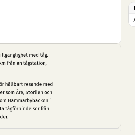
illgänglighet med tåg.
km från en tågstation,
för hållbart resande med
ner som Åre, Storlien och
r som Hammarbybacken i
ta tågförbindelser från
der.