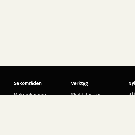
Sakområden
Verktyg
Ny
Makroekonomi
Skuldklockan
Hål
utv
Skatt
Opinionsmätningar
Arbetsmarknad
Statsbudgetens
utgiftsområden
Företagande
Starta namninsamling
Alla sakområden