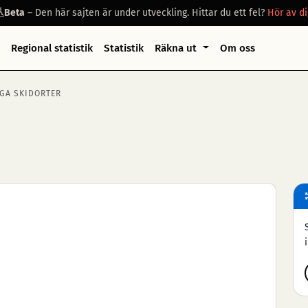
Beta
– Den här sajten är under utveckling. Hittar du ett fel?
Hör av di
Regional statistik
Statistik
Räkna ut
Om oss
GA SKIDORTER