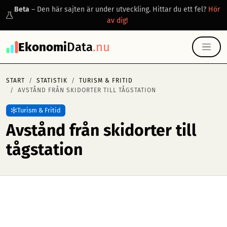
Beta
– Den här sajten är under utveckling. Hittar du ett fel?
Hör
av dig!
Ekonomi
Data
.nu
START
STATISTIK
TURISM & FRITID
AVSTÅND FRÅN SKIDORTER TILL TÅGSTATION
Turism & Fritid
Avstånd från skidorter till
tågstation