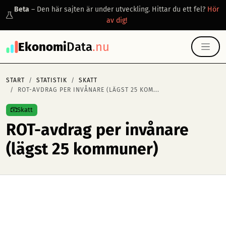
Beta
– Den här sajten är under utveckling. Hittar du ett fel?
Hör
av dig!
Ekonomi
Data
.nu
START
STATISTIK
SKATT
ROT-AVDRAG PER INVÅNARE (LÄGST 25 KOM...
Skatt
ROT-avdrag per invånare
(lägst 25 kommuner)