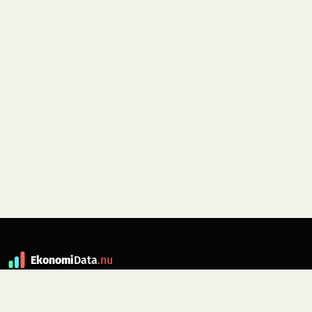
Ekonomi
Data
.nu
Data är grunden till fakta. ekonomidata.nu
drivs av folkrörelsen
Skiftet
. Hör av dig till