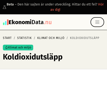
Beta
– Den här sajten är under utveckling. Hittar du ett fel?
Hör
av dig!
Ekonomi
Data
.nu
START
STATISTIK
KLIMAT OCH MILJÖ
KOLDIOXIDUTSLÄPP
Klimat och miljö
Koldioxidutsläpp