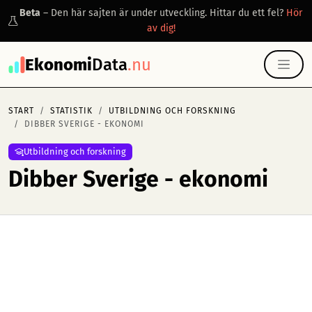
Beta
– Den här sajten är under utveckling. Hittar du ett fel?
Hör
av dig!
Ekonomi
Data
.nu
START
STATISTIK
UTBILDNING OCH FORSKNING
DIBBER SVERIGE - EKONOMI
Utbildning och forskning
Dibber Sverige - ekonomi