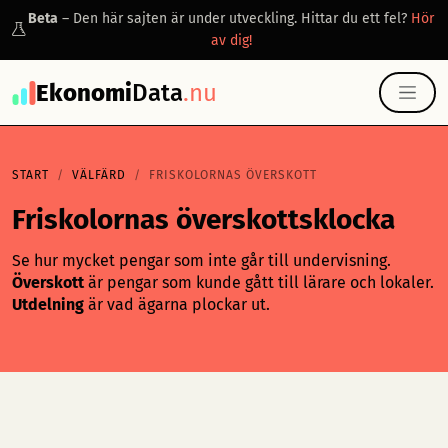
Beta
– Den här sajten är under utveckling. Hittar du ett fel?
Hör
av dig!
Ekonomi
Data
.nu
START
VÄLFÄRD
FRISKOLORNAS ÖVERSKOTT
Friskolornas överskottsklocka
Se hur mycket pengar som inte går till undervisning.
Överskott
är pengar som kunde gått till lärare och lokaler.
Utdelning
är vad ägarna plockar ut.