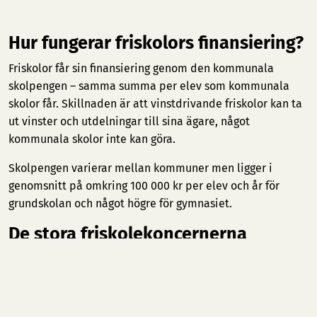
Hur fungerar friskolors finansiering?
Friskolor får sin finansiering genom den kommunala
skolpengen – samma summa per elev som kommunala
skolor får. Skillnaden är att vinstdrivande friskolor kan ta
ut vinster och utdelningar till sina ägare, något
kommunala skolor inte kan göra.
Skolpengen varierar mellan kommuner men ligger i
genomsnitt på omkring 100 000 kr per elev och år för
grundskolan och något högre för gymnasiet.
De stora friskolekoncernerna
Friskolesektorn domineras av några stora börsnoterade
och riskkapitalägda koncerner.
AcadeMedia
är störst med
cirka 195 000 elever och verksamhet i flera länder.
Internationella Engelska Skolan (IES)
är näst störst med