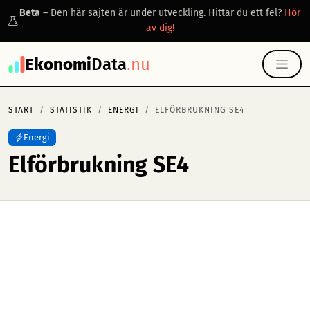
Beta
– Den här sajten är under utveckling. Hittar du ett fel?
Hör
av dig!
Ekonomi
Data
.nu
START
STATISTIK
ENERGI
ELFÖRBRUKNING SE4
Energi
Elförbrukning SE4