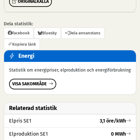
ORIGINALKÄLLA
Dela statistik:
Facebook
Bluesky
Dela annanstans
Kopiera länk
Energi
Statistik om energipriser, elproduktion och energiförbrukning
VISA SAKOMRÅDE
Relaterad statistik
Elpris SE1
3,1 öre/kWh
Elproduktion SE1
0 MWh