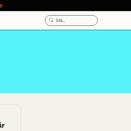
g!
år