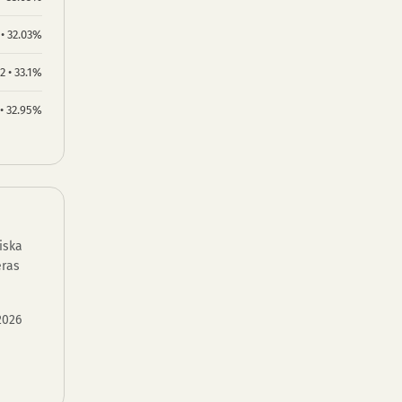
 • 32.03%
2 • 33.1%
 • 32.95%
iska
eras
2026