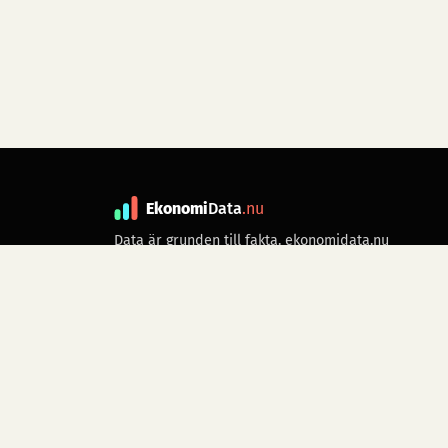
Ekonomi
Data
.nu
Data är grunden till fakta. ekonomidata.nu
drivs av folkrörelsen
Skiftet
. Hör av dig till
kontakt@ekonomidata.nu
om du har
förbättringsförslag.
Datakällor:
SCB, Riksbanken,
Ekonomistyrningsverket,
Twelve Data
för
börsdata i realtid