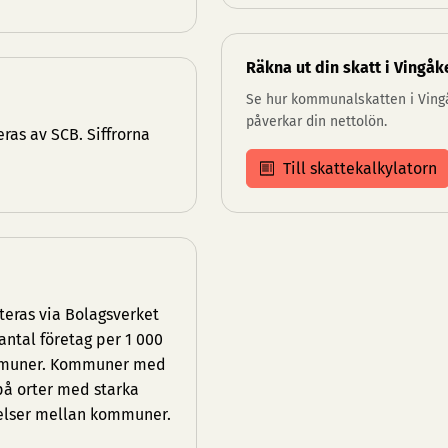
Räkna ut din skatt i Vingåk
Se hur kommunalskatten i Ving
påverkar din nettolön.
ras av SCB. Siffrorna
Till skattekalkylatorn
teras via Bolagsverket
antal företag per 1 000
kommuner. Kommuner med
 på orter med starka
elser mellan kommuner.