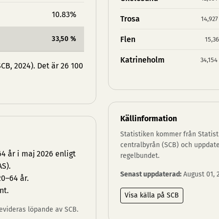
10.83%
Trosa
14,927
33,50 %
Flen
15,36
Katrineholm
34,154
CB, 2024). Det är 26 100
Källinformation
Statistiken kommer från Statist
centralbyrån (SCB) och uppdat
 år i maj 2026 enligt
regelbundet.
S).
Senast uppdaterad:
August 01, 
0–64 år.
nt.
Visa källa på SCB
 revideras löpande av SCB.