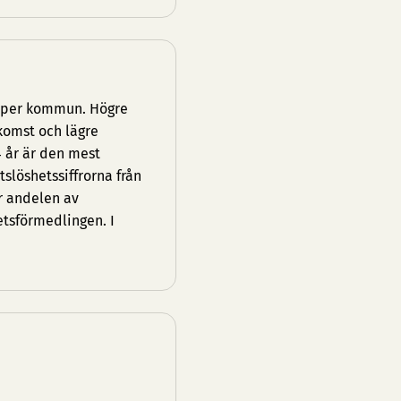
g per kommun. Högre
komst och lägre
4 år är den mest
löshetssiffrorna från
r andelen av
etsförmedlingen. I