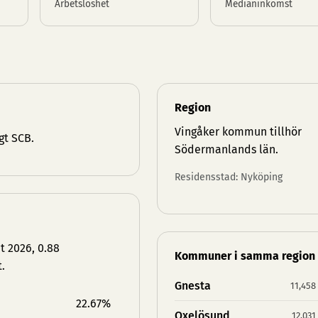
Arbetslöshet
Medianinkomst
Region
Vingåker kommun tillhör
gt SCB.
Södermanlands län
.
Residensstad: Nyköping
t 2026, 0.88
Kommuner i samma region
.
Gnesta
11,458
22.67%
Oxelösund
12,031