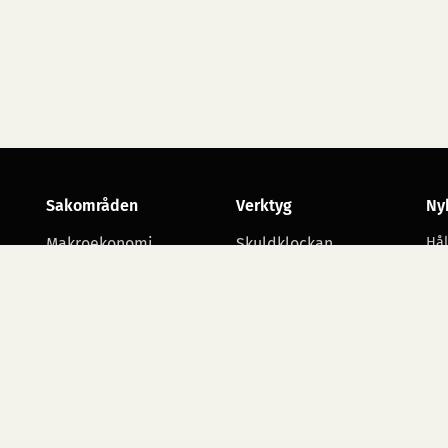
Sakområden
Verktyg
Ny
Makroekonomi
Skuldklockan
Hål
utv
Skatt
Opinionsmätningar
Arbetsmarknad
Statsbudgetens
utgiftsområden
Företagande
Starta namninsamling
Alla sakområden
Ko
ko