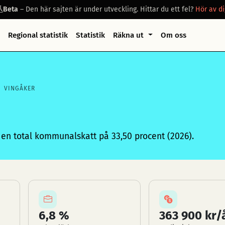
Beta
– Den här sajten är under utveckling. Hittar du ett fel?
Hör av di
Regional statistik
Statistik
Räkna ut
Om oss
VINGÅKER
en total kommunalskatt på 33,50 procent (2026).
6,8 %
363 900 kr/