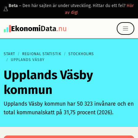
Beta
– Den här sajten är under utveckling. Hittar du ett fel?
Hör
av dig!
Ekonomi
Data
.nu
START
REGIONAL STATISTIK
STOCKHOLMS
UPPLANDS VÄSBY
Upplands Väsby
kommun
Upplands Väsby kommun har 50 323 invånare och en
total kommunalskatt på 31,75 procent (2026).