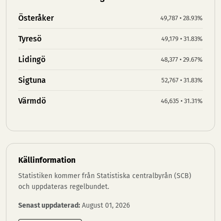
Österåker
49,787 • 28.93%
Tyresö
49,179 • 31.83%
Lidingö
48,377 • 29.67%
Sigtuna
52,767 • 31.83%
Värmdö
46,635 • 31.31%
Källinformation
Statistiken kommer från Statistiska centralbyrån (SCB)
och uppdateras regelbundet.
Senast uppdaterad:
August 01, 2026