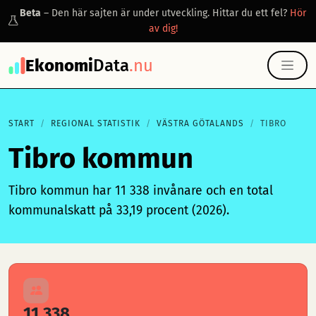
Beta
– Den här sajten är under utveckling. Hittar du ett fel?
Hör
av dig!
Ekonomi
Data
.nu
START
REGIONAL STATISTIK
VÄSTRA GÖTALANDS
TIBRO
Tibro kommun
Tibro kommun har 11 338 invånare och en total
kommunalskatt på 33,19 procent (2026).
11 338