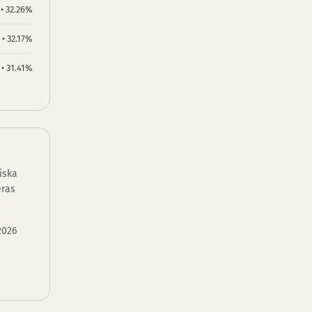
 • 32.26%
 • 32.17%
 • 31.41%
iska
eras
2026