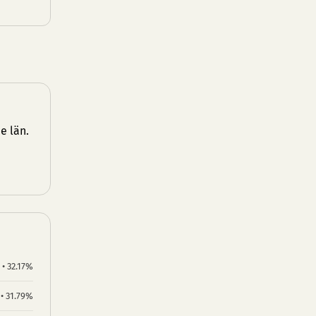
e län
.
 • 32.17%
 • 31.79%