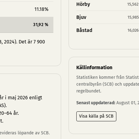
Hörby
15,562
11.18%
Bjuv
15,985
31,92 %
Båstad
16,026
 2024). Det är 7 900
Källinformation
Statistiken kommer från Statist
centralbyrån (SCB) och uppdat
regelbundet.
r i maj 2026 enligt
Senast uppdaterad:
August 01, 
S).
20–64 år.
Visa källa på SCB
t.
 revideras löpande av SCB.