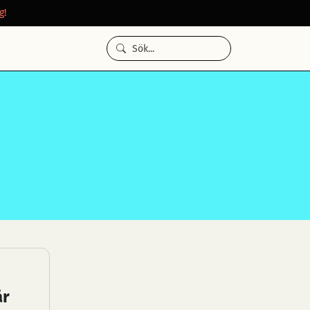
g!
år