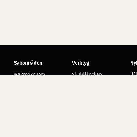
Sakområden
Verktyg
Ny
Makroekonomi
Skuldklockan
Hål
utv
Skatt
Opinionsmätningar
Arbetsmarknad
Statsbudgetens
utgiftsområden
Företagande
Starta namninsamling
Alla sakområden
Ko
ko