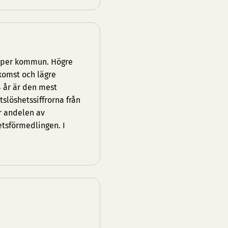
g per kommun. Högre
komst och lägre
4 år är den mest
löshetssiffrorna från
r andelen av
etsförmedlingen. I