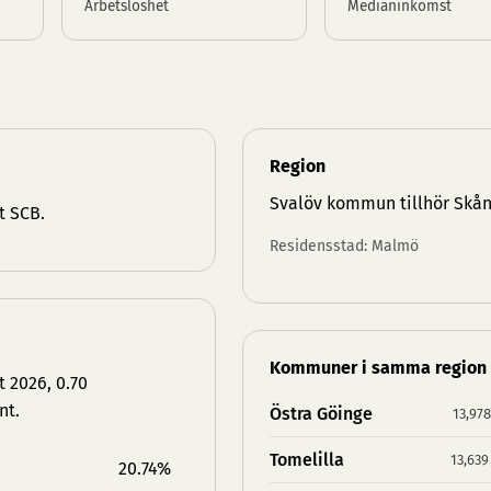
Arbetslöshet
Medianinkomst
Region
Svalöv kommun tillhör
Skån
t SCB.
Residensstad: Malmö
Kommuner i samma region
 2026, 0.70
nt.
Östra Göinge
13,978
Tomelilla
13,639
20.74%