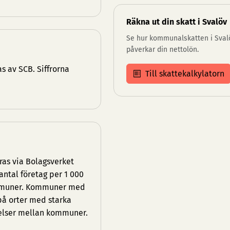
Räkna ut din skatt i Svalöv
Se hur kommunalskatten i Sval
påverkar din nettolön.
s av SCB. Siffrorna
Till skattekalkylatorn
ras via Bolagsverket
antal företag per 1 000
kommuner. Kommuner med
 på orter med starka
elser mellan kommuner.