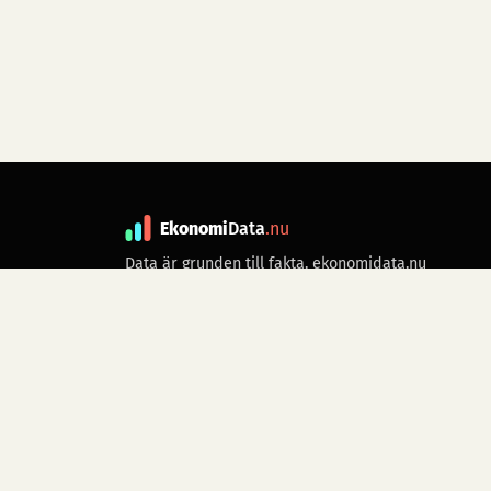
Ekonomi
Data
.nu
Data är grunden till fakta. ekonomidata.nu
drivs av folkrörelsen
Skiftet
. Hör av dig till
kontakt@ekonomidata.nu
om du har
förbättringsförslag.
Datakällor:
SCB, Riksbanken,
Ekonomistyrningsverket,
Twelve Data
för
börsdata i realtid