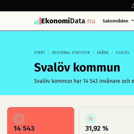
Ekonomi
Data
.nu
Sakområden
START
REGIONAL STATISTIK
SKÅNE
SVALÖV
Svalöv kommun
Svalöv kommun har 14 543 invånare och en
14 543
31,92 %