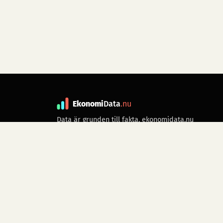
Ekonomi
Data
.nu
Data är grunden till fakta. ekonomidata.nu
drivs av folkrörelsen
Skiftet
. Hör av dig till
kontakt@ekonomidata.nu
om du har
förbättringsförslag.
Datakällor:
SCB, Riksbanken,
Ekonomistyrningsverket,
Twelve Data
för
börsdata i realtid