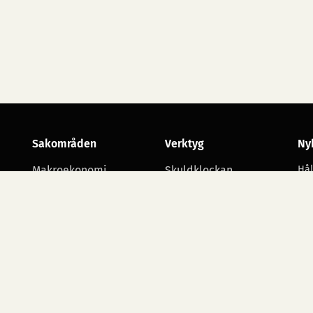
Sakområden
Verktyg
Ny
Makroekonomi
Skuldklockan
Hål
utv
Skatt
Opinionsmätningar
Arbetsmarknad
Statsbudgetens
utgiftsområden
Företagande
Starta namninsamling
Alla sakområden
Ko
ko