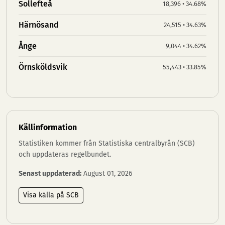
Sollefteå
18,396 • 34.68%
Härnösand
24,515 • 34.63%
Ånge
9,044 • 34.62%
Örnsköldsvik
55,443 • 33.85%
Källinformation
Statistiken kommer från Statistiska centralbyrån (SCB)
och uppdateras regelbundet.
Senast uppdaterad:
August 01, 2026
Visa källa på SCB