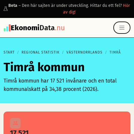
Beta
– Den här sajten är under utveckling. Hittar du ett fel?
Hör
av dig!
Ekonomi
Data
.nu
START
REGIONAL STATISTIK
VÄSTERNORRLANDS
TIMRÅ
Timrå kommun
Timrå kommun har 17 521 invånare och en total
kommunalskatt på 34,38 procent (2026).
17 521