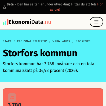
Beta
– Den här sajten är under utveckling. Hittar du ett fel?
Hör
av dig!
Ekonomi
Data
.nu
START
REGIONAL STATISTIK
VÄRMLANDS
STORFORS
Storfors kommun
Storfors kommun har 3 788 invånare och en total
kommunalskatt på 34,98 procent (2026).
3 788