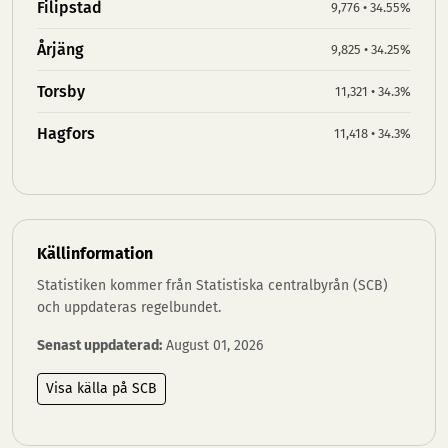
Filipstad
9,776 • 34.55%
Årjäng
9,825 • 34.25%
Torsby
11,321 • 34.3%
Hagfors
11,418 • 34.3%
Källinformation
Statistiken kommer från Statistiska centralbyrån (SCB)
och uppdateras regelbundet.
Senast uppdaterad:
August 01, 2026
Visa källa på SCB