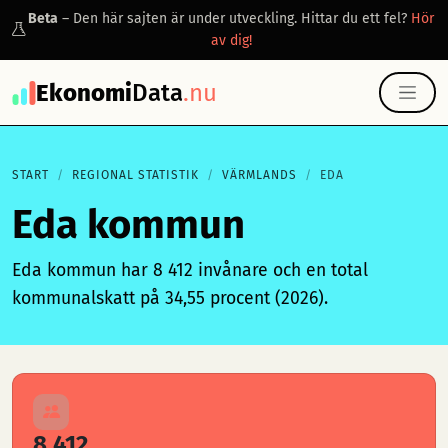
Beta
– Den här sajten är under utveckling. Hittar du ett fel?
Hör
av dig!
Ekonomi
Data
.nu
START
REGIONAL STATISTIK
VÄRMLANDS
EDA
Eda kommun
Eda kommun har 8 412 invånare och en total
kommunalskatt på 34,55 procent (2026).
8 412