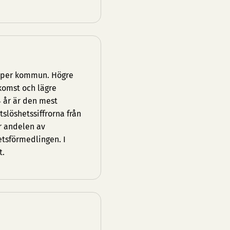
g per kommun. Högre
komst och lägre
4 år är den mest
löshetssiffrorna från
r andelen av
etsförmedlingen. I
t.