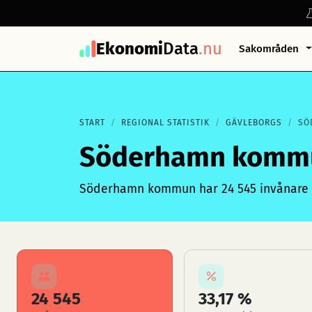
Ekonomi
Data
.nu
Sakområden
START
REGIONAL STATISTIK
GÄVLEBORGS
SÖ
Söderhamn komm
Söderhamn kommun har 24 545 invånare oc
24 545
33,17 %