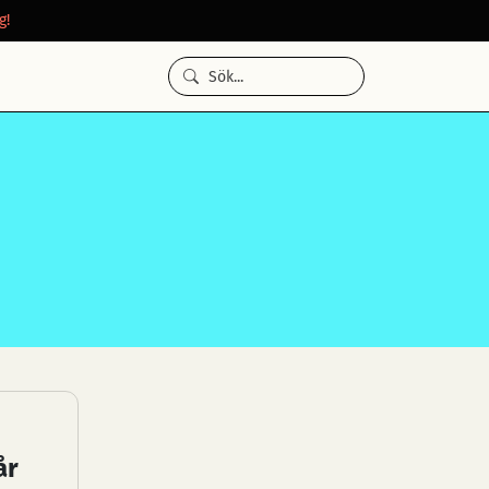
g!
år