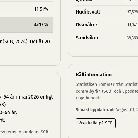
11.51%
Hudiksvall
37,528
33,17 %
Ovanåker
11,341
Sandviken
38,360
(SCB, 2024). Det är 20
Källinformation
Statistiken kommer från Statist
centralbyrån (SCB) och uppdat
–64 år i maj 2026 enligt
regelbundet.
S).
Senast uppdaterad:
August 01, 
0–64 år.
nt.
Visa källa på SCB
 revideras löpande av SCB.