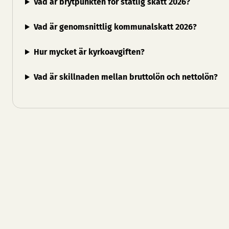
Vad är brytpunkten för statlig skatt 2026?
Vad är genomsnittlig kommunalskatt 2026?
Hur mycket är kyrkoavgiften?
Vad är skillnaden mellan bruttolön och nettolön?