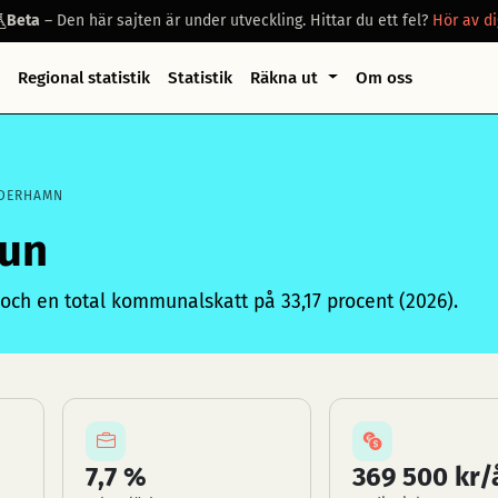
Beta
– Den här sajten är under utveckling. Hittar du ett fel?
Hör av di
Regional statistik
Statistik
Räkna ut
Om oss
DERHAMN
un
h en total kommunalskatt på 33,17 procent (2026).
7,7 %
369 500 kr/