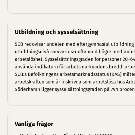
Utbildning och sysselsättning
SCB redovisar andelen med eftergymnasial utbildnin
utbildningsnivå samvarierar ofta med högre medianin
arbetslöshet. Sysselsättningsgraden för personer 20–6
använda indikatorn för arbetsmarknadens bredd; arbets
SCB:s Befolkningens arbetsmarknadsstatus (BAS) mäte
arbetskraften som är inskrivna som arbetslösa hos Arb
Söderhamn ligger sysselsättningsgraden på 79,1 procen
Vanliga frågor