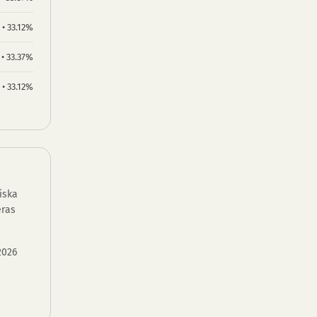
 • 33.12%
 • 33.37%
 • 33.12%
iska
eras
2026