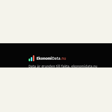
Ekonomi
Data
.nu
Data är grunden till fakta. ekonomidata.nu
drivs av folkrörelsen
Skiftet
. Hör av dig till
kontakt@ekonomidata.nu
om du har
förbättringsförslag.
Datakällor:
SCB, Riksbanken,
Ekonomistyrningsverket,
Twelve Data
för
börsdata i realtid