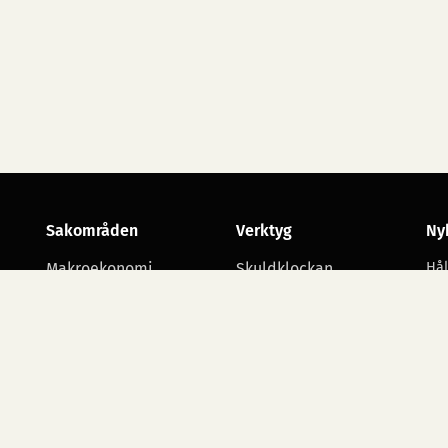
Sakområden
Verktyg
Ny
Makroekonomi
Skuldklockan
Hål
utv
Skatt
Opinionsmätningar
Arbetsmarknad
Statsbudgetens
utgiftsområden
Företagande
Starta namninsamling
Alla sakområden
Ko