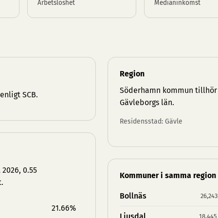
Arbetslöshet
Medianinkomst
Region
Söderhamn kommun tillhör
enligt SCB.
Gävleborgs län
.
Residensstad: Gävle
 2026, 0.55
Kommuner i samma region
.
Bollnäs
26,243
21.66%
Ljusdal
18,445