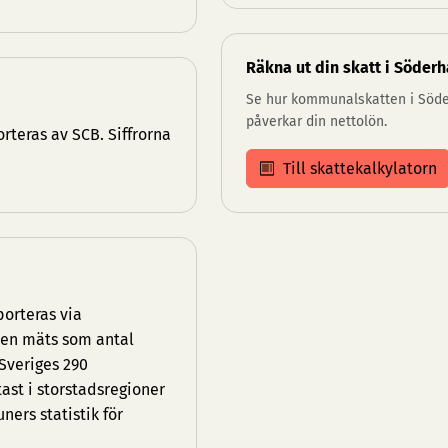
Räkna ut din skatt i Söder
Se hur kommunalskatten i Sö
påverkar din nettolön.
teras av SCB. Siffrorna
Till skattekalkylatorn
orteras via
eten mäts som antal
 Sveriges 290
st i storstadsregioner
ners statistik
för